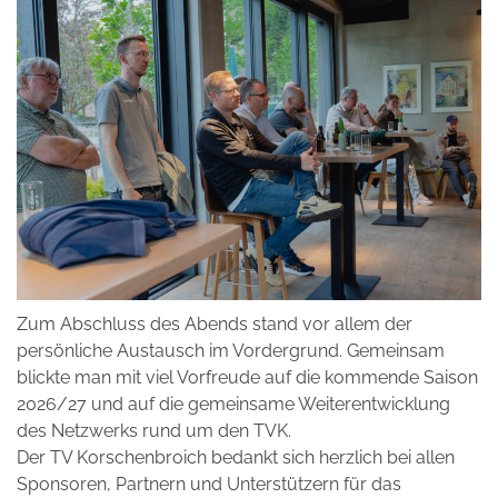
Zum Abschluss des Abends stand vor allem der
persönliche Austausch im Vordergrund. Gemeinsam
blickte man mit viel Vorfreude auf die kommende Saison
2026/27 und auf die gemeinsame Weiterentwicklung
des Netzwerks rund um den TVK.
Der TV Korschenbroich bedankt sich herzlich bei allen
Sponsoren, Partnern und Unterstützern für das