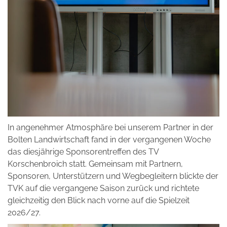
In angenehmer Atmosphäre bei unserem Partner in der
Bolten Landwirtschaft fand in der vergangenen Woche
das diesjährige Sponsorentreffen des TV
Korschenbroich statt. Gemeinsam mit Partnern,
Sponsoren, Unterstützern und Wegbegleitern blickte der
TVK auf die vergangene Saison zurück und richtete
gleichzeitig den Blick nach vorne auf die Spielzeit
2026/27.