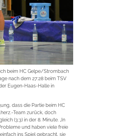
roich beim HC Gelpe/Strombach
erlage nach dem 27:28 beim TSV
der Eugen-Haas-Halle in
ung, dass die Partie beim HC
l.herz.-Team zurück, doch
ch (3:3) in der 8. Minute. „In
 Probleme und haben viele freie
nfach ins Spiel gebracht, sie