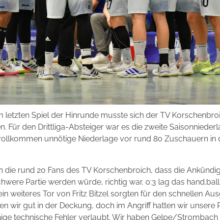
m letzten Spiel der Hinrunde musste sich der TV Korschenb
en. Für den Drittliga-Absteiger war es die zweite Saisonnied
 vollkommen unnötige Niederlage vor rund 80 Zuschauern in 
 die rund 20 Fans des TV Korschenbroich, dass die Ankündig
were Partie werden würde, richtig war. 0:3 lag das hand.bal
iteres Tor von Fritz Bitzel sorgten für den schnellen Ausglei
en wir gut in der Deckung, doch im Angriff hatten wir unsere
ige technische Fehler verlaubt. Wir haben Gelpe/Strombach ei