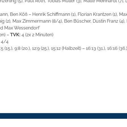
nzerling (5), Paul Roth, Tobias Müller (3), Malte Meinhardt (7),
n, Ben Köß – Henrik Schiffmann (1), Florian Krantzen (1), Max 
ig (2), Max Zimmermann (8/4), Ben Büscher, Dustin Franz (4), Fr
und Max Wessendorf
en) –
TVK:
4 (2x 2 Minuten)
4/4
 7:5 (15.), 9:8 (20.), 12:9 (25.), 15:12 (Halbzeit) – 16:13 (31.), 16:16 (36.