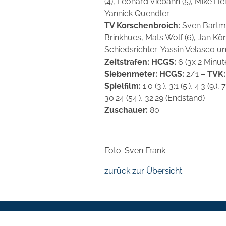
(4), Leonard Viebahn (5), Mike Hei
Yannick Quendler
TV Korschenbroich:
Sven Bartman
Brinkhues, Mats Wolf (6), Jan Kön
Schiedsrichter: Yassin Velasco 
Zeitstrafen: HCGS:
6 (3x 2 Minut
Siebenmeter: HCGS:
2/1 –
TVK:
Spielfilm:
1:0 (3.), 3:1 (5.), 4:3 (9.),
30:24 (54.), 32:29 (Endstand)
Zuschauer:
80
Foto: Sven Frank
zurück zur Übersicht