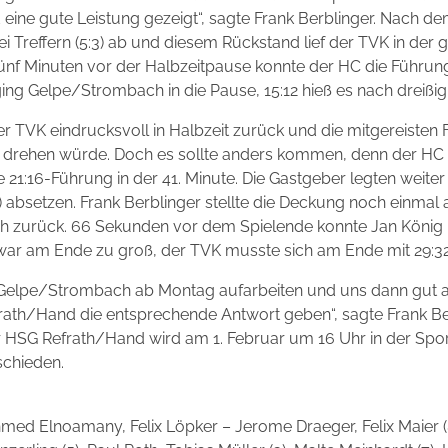
ine gute Leistung gezeigt“, sagte Frank Berblinger. Nach dem
i Treffern (5:3) ab und diesem Rückstand lief der TVK in der
. Fünf Minuten vor der Halbzeitpause konnte der HC die Führu
ing Gelpe/Strombach in die Pause, 15:12 hieß es nach dreißig
er TVK eindrucksvoll in Halbzeit zurück und die mitgereisten
n drehen würde. Doch es sollte anders kommen, denn der HC se
21:16-Führung in der 41. Minute. Die Gastgeber legten weiter
e) absetzen. Frank Berblinger stellte die Deckung noch einmal 
ch zurück. 66 Sekunden vor dem Spielende konnte Jan König 
war am Ende zu groß, der TVK musste sich am Ende mit 29:3
Gelpe/Strombach ab Montag aufarbeiten und uns dann gut a
rath/Hand die entsprechende Antwort geben“, sagte Frank Be
 HSG Refrath/Hand wird am 1. Februar um 16 Uhr in der Sport
schieden.
med Elnoamany, Felix Löpker – Jerome Draeger, Felix Maier (8