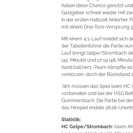
haben diese Chance genutzt und e
Gastgeber schnell wieder mit zwe
in der ersten Halbzeit hinterher
mit einem Drei-Tore-Vorsprung g
Mit einem 4:1-Lauf meldet sich d
der Tabellenführer die Partie nu
Lauf bringt Gelpe/Strombach die 
(45. Minute) und 27:19 (48. Minut
hand.ball.herz.-Team kämpfte si
verkürzen, doch der Rückstand 
„Wir müssen das Spiel beim HC 
vorbereiten und bei der HSG Ref
Gummersbach. Die Partie bei der
das Hinspiel endete 28:28-Unent
Statistik:
HC Gelpe/Strombach:
Islam Ah