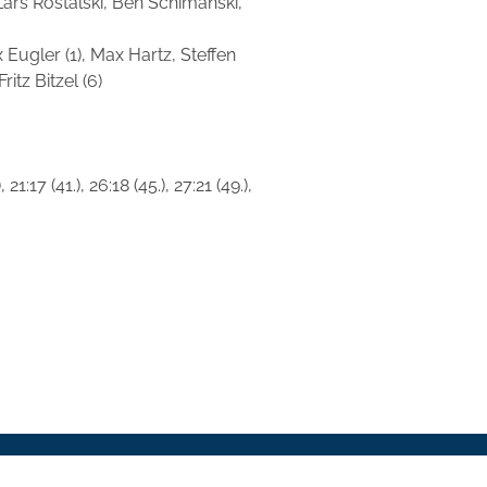
 Lars Rostalski, Ben Schimanski,
Eugler (1), Max Hartz, Steffen
itz Bitzel (6)
), 21:17 (41.), 26:18 (45.), 27:21 (49.),