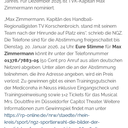
Jahres. Für Dezember 2025 ist TVK-Kapitän Max
Zimmermann nominiert.
„Max Zimmermann, Kapitän des Handball-
Regionalligisten TV Korschenbroich, stand mit seinem
Team nach der Hinrunde auf Platz eins“, schrieb die NGZ.
Die Telefone sind für die Abstimmung freigeschaltet bis
Dienstag, 20. Januar 2026, 24 Uhr.
Eure Stimme
für
Max
Zimmermann
könnt ihr unter der Telefonnummer
01378/7883-05
(50 Cent pro Anruf aus allen deutschen
Netzen) abgeben. Unter allen die an der Abstimmung
teilnehmen, die ihre Adresse angeben, wird ein Preis
verlost: Zu gewinnen gibt es einen Trainingsgutschein
der Medicoreha in Neuss inklusive Eingangscheck und
Trainingseinweisung sowie 1×2 Tickets für das Musical
Mrs. Doubtfire im Düsseldorfer Capitol Theater. Weitere
Informationen zum Gewinnspiel findet man unter
https://rp-online.de/nrw/staedte/rhein-
kreis/sport/ngz-sportlerwahl-die-bilder-der-