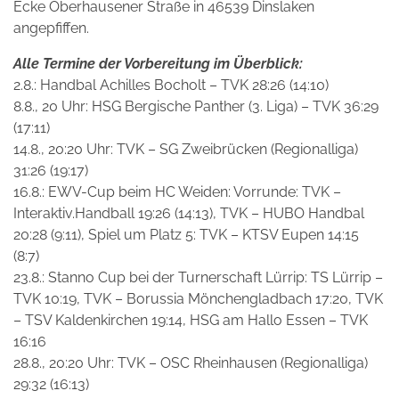
Ecke Oberhausener Straße in 46539 Dinslaken
angepfiffen.
Alle Termine der Vorbereitung im Überblick:
2.8.: Handbal Achilles Bocholt – TVK 28:26 (14:10)
8.8., 20 Uhr: HSG Bergische Panther (3. Liga) – TVK 36:29
(17:11)
14.8., 20:20 Uhr: TVK – SG Zweibrücken (Regionalliga)
31:26 (19:17)
16.8.: EWV-Cup beim HC Weiden: Vorrunde: TVK –
Interaktiv.Handball 19:26 (14:13), TVK – HUBO Handbal
20:28 (9:11), Spiel um Platz 5: TVK – KTSV Eupen 14:15
(8:7)
23.8.: Stanno Cup bei der Turnerschaft Lürrip: TS Lürrip –
TVK 10:19, TVK – Borussia Mönchengladbach 17:20, TVK
– TSV Kaldenkirchen 19:14, HSG am Hallo Essen – TVK
16:16
28.8., 20:20 Uhr: TVK – OSC Rheinhausen (Regionalliga)
29:32 (16:13)