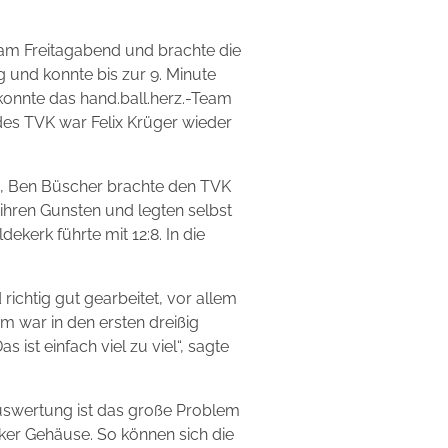
n am Freitagabend und brachte die
 und konnte bis zur 9. Minute
konnte das hand.ball.herz.-Team
 des TVK war Felix Krüger wieder
en, Ben Büscher brachte den TVK
ihren Gunsten und legten selbst
ekerk führte mit 12:8. In die
 richtig gut gearbeitet, vor allem
em war in den ersten dreißig
st einfach viel zu viel“, sagte
auswertung ist das große Problem
er Gehäuse. So können sich die