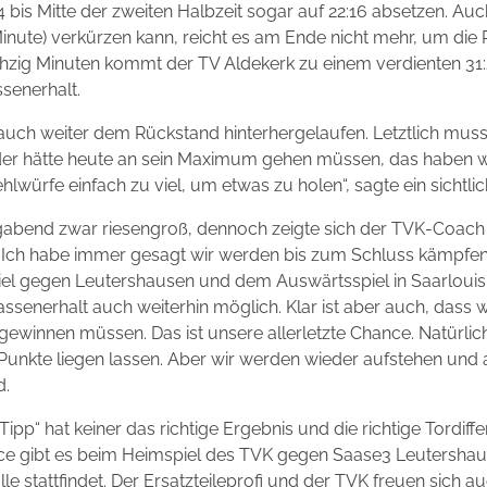
 bis Mitte der zweiten Halbzeit sogar auf 22:16 absetzen. A
. Minute) verkürzen kann, reicht es am Ende nicht mehr, um die
chzig Minuten kommt der TV Aldekerk zu einem verdienten 3
senerhalt.
auch weiter dem Rückstand hinterhergelaufen. Letztlich musst
der hätte heute an sein Maximum gehen müssen, das haben wi
lwürfe einfach zu viel, um etwas zu holen“, sagte ein sichtlic
gabend zwar riesengroß, dennoch zeigte sich der TVK-Coach 
. Ich habe immer gesagt wir werden bis zum Schluss kämpfe
l gegen Leutershausen und dem Auswärtsspiel in Saarlouis
lassenerhalt auch weiterhin möglich. Klar ist aber auch, dass 
winnen müssen. Das ist unsere allerletzte Chance. Natürlic
unkte liegen lassen. Aber wir werden wieder aufstehen und a
d.
Tipp“ hat keiner das richtige Ergebnis und die richtige Tordi
e gibt es beim Heimspiel des TVK gegen Saase3 Leutershause
le stattfindet. Der Ersatzteileprofi und der TVK freuen sich 