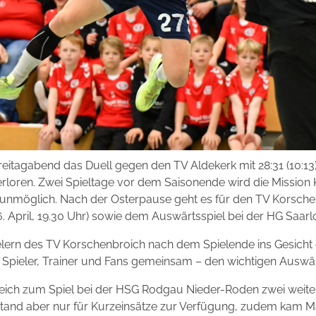
eitagabend das Duell gegen den TV Aldekerk mit 28:31 (10:13
rloren. Zwei Spieltage vor dem Saisonende wird die Mission 
t unmöglich. Nach der Osterpause geht es für den TV Korsch
April, 19.30 Uhr) sowie dem Auswärtsspiel bei der HG Saarloui
elern des TV Korschenbroich nach dem Spielende ins Gesich
– Spieler, Trainer und Fans gemeinsam – den wichtigen Auswär
leich zum Spiel bei der HSG Rodgau Nieder-Roden zwei weiter
stand aber nur für Kurzeinsätze zur Verfügung, zudem kam 