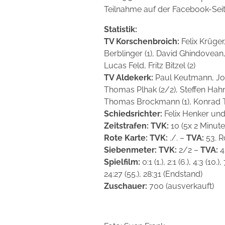
Teilnahme auf der Facebook-Se
Statistik:
TV Korschenbroich:
Felix Krüger
Berblinger (1), David Ghindovean,
Lucas Feld, Fritz Bitzel (2)
TV Aldekerk:
Paul Keutmann, Jo
Thomas Plhak (2/2), Steffen Hahn 
Thomas Brockmann (1), Konrad Th
Schiedsrichter:
Felix Henker un
Zeitstrafen: TVK:
10 (5x 2 Minut
Rote Karte: TVK:
./. –
TVA:
53. R
Siebenmeter: TVK:
2/2 –
TVA:
4
Spielfilm:
0:1 (1.), 2:1 (6.), 4:3 (10.)
24:27 (55.), 28:31 (Endstand)
Zuschauer:
700 (ausverkauft)