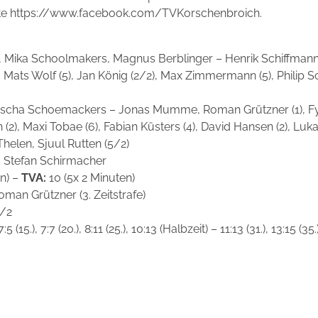
ite https://www.facebook.com/TVKorschenbroich.
, Mika Schoolmakers, Magnus Berblinger – Henrik Schiffmann (3
 Mats Wolf (5), Jan König (2/2), Max Zimmermann (5), Philip Sc
scha Schoemackers – Jonas Mumme, Roman Grützner (1), Fynn
(2), Maxi Tobae (6), Fabian Küsters (4), David Hansen (2), Lu
elen, Sjuul Rutten (5/2)
d Stefan Schirmacher
en) –
TVA:
10 (5x 2 Minuten)
oman Grützner (3. Zeitstrafe)
/2
, 7:5 (15.), 7:7 (20.), 8:11 (25.), 10:13 (Halbzeit) – 11:13 (31.), 13:15 (35