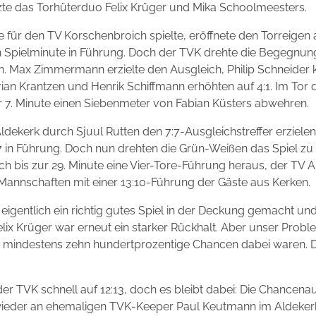
änzte das Torhüterduo Felix Krüger und Mika Schoolmeesters.
e für den TV Korschenbroich spielte, eröffnete den Torreige
en Spielminute in Führung. Doch der TVK drehte die Begegnung
en. Max Zimmermann erzielte den Ausgleich, Philip Schneider 
rian Krantzen und Henrik Schiffmann erhöhten auf 4:1. Im Tor
der 7. Minute einen Siebenmeter von Fabian Küsters abwehren.
Aldekerk durch Sjuul Rutten den 7:7-Ausgleichstreffer erziel
 in Führung. Doch nun drehten die Grün-Weißen das Spiel zu 
ich bis zur 29. Minute eine Vier-Tore-Führung heraus, der TV Ald
 Mannschaften mit einer 13:10-Führung der Gäste aus Kerken.
 eigentlich ein richtig gutes Spiel in der Deckung gemacht und
elix Krüger war erneut ein starker Rückhalt. Aber unser Probl
mindestens zehn hundertprozentige Chancen dabei waren. Das i
.
er TVK schnell auf 12:13, doch es bleibt dabei: Die Chancen
ieder an ehemaligen TVK-Keeper Paul Keutmann im Aldekerk