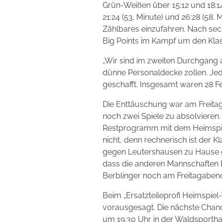
Grün-Weißen über 15:12 und 18:14
21:24 (53. Minute) und 26:28 (58
Zählbares einzufahren. Nach se
Big Points im Kampf um den Klas
„Wir sind im zweiten Durchgang 
dünne Personaldecke zollen. Je
geschafft. Insgesamt waren 28 Feh
Die Enttäuschung war am Freita
noch zwei Spiele zu absolvieren
Restprogramm mit dem Heimspie
nicht, denn rechnerisch ist der K
gegen Leutershausen zu Hause ge
dass die anderen Mannschaften P
Berblinger noch am Freitagaben
Beim „Ersatzteileprofi Heimspiel-
vorausgesagt. Die nächste Chanc
um 19.30 Uhr in der Waldsporthal