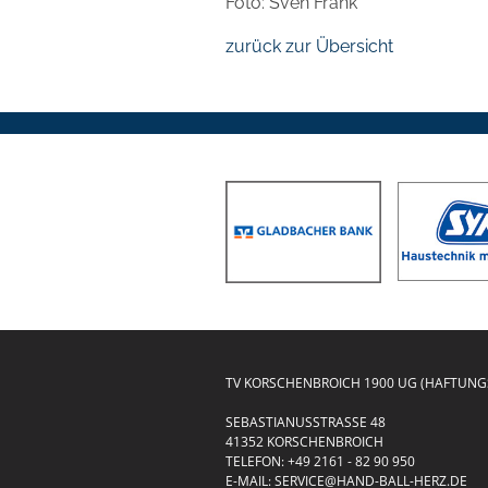
Foto: Sven Frank
zurück zur Übersicht
TV KORSCHENBROICH 1900 UG (HAFTUN
SEBASTIANUSSTRASSE 48
41352 KORSCHENBROICH
TELEFON:
+49 2161 - 82 90 950
E-MAIL:
SERVICE@HAND-BALL-HERZ.DE