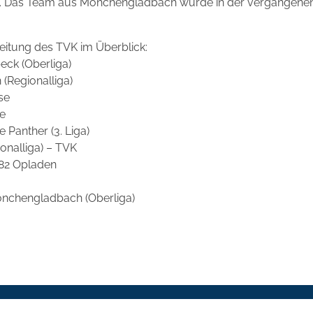
hat. Das Team aus Mönchengladbach wurde in der vergangenen
eitung des TVK im Überblick:
eck (Oberliga)
 (Regionalliga)
se
se
e Panther (3. Liga)
ionalliga) – TVK
 82 Opladen
Mönchengladbach (Oberliga)