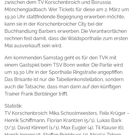
zwischen dem TV Korschenbroich und Borussia
Mönchengladbach. Wer Tickets für diese am 2. März um
19.30 Uhr stattfindende Begegnung erwerben möchte,
kann sie in der Korschenbroicher City bei der
Buchhandlung Barbers erwerben. Die Verantwortlichen
rechnen fest damit, dass die Waldsporthalle zum ersten
Mal ausverkauft sein wird.
Am kommenden Samstag geht es für den TVK mit
einem Gastspiel beim TSV Bonn weiter. Die Partie wird
um 19.30 Uhr in der Sporthalle Ringstraße angepfiffen.
Das Brisante ist nur die Tabellenkonstellation, sondern
auch die Tatsache, dass man dann auf den künftigen
Trainer Frank Berblinger trifft.
Statistik:
TV Korschenbroich: Mika Schoolmeesters, Felix Krüger –
Henrik Schiffmann, Florian Krantzen (5/1), Lukas Bark
(7/3), David Klinnert (1/1), Max Eugler (4), Til Klause (6),
Henrik Ingenpaß, Steffen Brinkhues (2), Nicolai Zidorn,