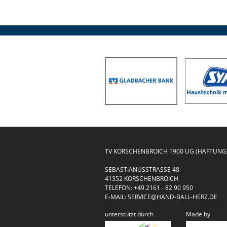
TV KORSCHENBROICH 1900 UG (HAFTUN
SEBASTIANUSSTRASSE 48
41352 KORSCHENBROICH
TELEFON:
+49 2161 - 82 90 950
E-MAIL:
SERVICE@HAND-BALL-HERZ.DE
unterstützt durch
Made by