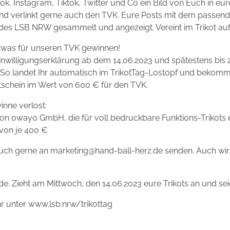
k, Instagram, Tiktok, Twitter und Co ein Bild von Euch in e
und verlinkt gerne auch den TVK. Eure Posts mit dem pass
 des LSB NRW gesammelt und angezeigt. Vereint im Trikot au
etwas für unseren TVK gewinnen!
Einwilligungserklärung ab dem 14.06.2023 und spätestens bis
h. So landet Ihr automatisch im TrikotTag-Lostopf und bekomm
tschein im Wert von 600 € für den TVK.
nne verlost:
von owayo GmbH, die für voll bedruckbare Funktions-Trikots e
von je 400 €
 auch gerne an marketing@hand-ball-herz.de senden. Auch wi
de. Zieht am Mittwoch, den 14.06.2023 eure Trikots an und se
hr unter www.lsb.nrw/trikottag