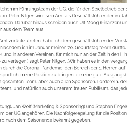
ehen im Führungsteam der UG, die für den Spielbetrieb der 1.
an. Peter Nilgen wird sein Amt als Geschäftsführer der im Ja
nden. Darüber hinaus scheiden auch Ulf Moog (Finanzen) und
ren aus dem Team aus.
 Amt zurückzutreten, habe ich dem geschäftsführenden Vo
lt. Nachdem ich im Januar meinen 70. Geburtstag feiern durfte, 
 und in anderen Vereinen, für mich nun an der Zeit in den H
 zu verlegen“, sagt Peter Nilgen. „Wir haben es in den vergan
durch die Corona-Pandemie, den Bereich der 1. Herren auf f
portlich in eine Position zu bringen, die eine gute Ausgangsb
m gesamten Team, aber auch allen Sponsoren, Förderern, den
rteam, und natürlich auch unserem treuen Publikum, das jed
itung), Jan Wolf (Marketing & Sponsoring) und Stephan Engel
 der UG angehören. Die Nachfolgeregelung für die Position 
 wird nach dem Saisonende bekannt gegeben.