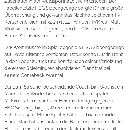
Zuschauer in der Waldsporthalle live miterleben. Der
Tabellenletzte HSG Siebengebirge sorgte für eine große
Überraschung und gewann das Nachholspiel beim TV
Korschenbroich mit 32:29 (17:12). Für den TVK war Mats
Wolf siebenmal erfolgreich, bei den Gästen erzielte
Bjarne Steinhaus neun Treffer.
Dirk Wolf musste im Spiel gegen die HSG Siebengebirge
auf David Biskamp verzichten. Dafür kehrte Dustin Franz
in den Kader zurück und konnte nach seiner Verletzung
die ersten Spielminuten absolvieren. Franz traf bei
seinem Comeback zweimal.
Der zum Saisonende scheidende Coach Dirk Wolf ist ein
Mann klarer Worte. Diese fand er auch am späten
Mittwochabend nach der Heimniederlage gegen die
HSG Siebengebirge. „Wir waren heute immer einen
Schritt zu spät. Meine Spieler hatten schwere, müde
Beine. Man hat uns einfach die Belastung angemerkt. In
Halbzeit eins haben wir in der Deckung keinen Zugriff