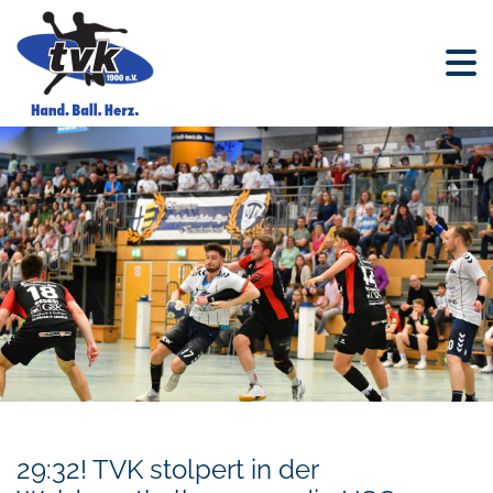
29:32! TVK stolpert in der