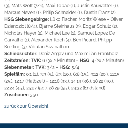
(3), Mats Wolf (7/1), Maxi Tobae (1), Justin Kauwetter (1),
Marcus Neven (1), Philip Schneider (1), Dustin Franz (2)
HSG Siebengebirge:
Lüko Fischer, Moritz Wiese – Oliver
Dziendziol (8/4), Bjarne Steinhaus (9), Edgar Schulz (2),
Nicholas Hayer (2), Michael Lee (1), Samuel Lopez De
Carvalho (1), Alexander Koch (4), Ben Picard, Philipp
Krefting (3), Vibulan Sivanathan
Schiedsrichter:
Deniz Argav und Maximilian Frankholz
Zeitstrafen: TVK:
6 (3x 2 Minuten) –
HSG:
4 (2x 2 Minuten)
Siebenmeter: TVK:
3/2 –
HSG:
5/4
Spielfilm:
0:1 (1.), 3:3 (5.), 6:3 (10.), 6:8 (15.), 9:12 (20.), 11:15
(25.), 12:17 (Halbzeit) – 12:18 (33.), 14:19 (36.), 18:22 (40.),
22:24 (45.), 25:27 (50.), 28:29 (55.), 29:32 (Endstand)
Zuschauer:
350
zurück zur Übersicht