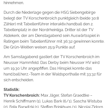
hinnehmen.
Durch die Niederlage gegen die HSG Siebengebirge
belegt der TV Korschenbroich punktgleich (beide 30:8
Zähler) mit Tabellenführer interaktiv.handball den 2.
Tabellenplatz in der Nordrheinliga. Dritter ist der TV
Aldekerk, der am Dienstagabend sein Auswärtsspiel in
Ratingen beim Tabellenführer mit 36:32 gewinnen konnte.
Die Grün-Weißen weisen 25:9 Punkte auf.
Am Samstagabend gastiert der TV Korschenbroich im
Neusser Hammfeld. Das Derby beim Neusser HV wird
um 19.30 Uhr angepfiffen. Das Hinspiel konnte das
hand.ball.herz.-Team in der Waldsporthalle mit 33:32 für
sich entscheiden.
Statistik:
TV Korschenbroich:
Max Jäger, Stefan Graedtke –
Henrik Schiffmann (1), Lukas Bark (6/1), Sascha Wistuba
(2), Felix Barwitzki (1), Steffen Brinkhues (3), Nicolai Zidorn