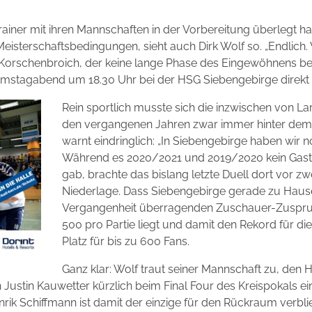
rainer mit ihren Mannschaften in der Vorbereitung überlegt hab
Meisterschaftsbedingungen, sieht auch Dirk Wolf so. „Endlich.
V Korschenbroich, der keine lange Phase des Eingewöhnens 
mstagabend um 18.30 Uhr bei der HSG Siebengebirge direkt 
Rein sportlich musste sich die inzwischen von La
den vergangenen Jahren zwar immer hinter dem 
warnt eindringlich: „In Siebengebirge haben wir 
Während es 2020/2021 und 2019/2020 kein Gast
gab, brachte das bislang letzte Duell dort vor zw
Niederlage. Dass Siebengebirge gerade zu Hause d
Vergangenheit überragenden Zuschauer-Zuspruch
500 pro Partie liegt und damit den Rekord für die 
Platz für bis zu 600 Fans.
Ganz klar: Wolf traut seiner Mannschaft zu, den H
h Justin Kauwetter kürzlich beim Final Four des Kreispokals ei
nrik Schiffmann ist damit der einzige für den Rückraum verbl