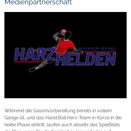
Medienpartnerschaft
Während die Saisonvorbereitung bereits in vollem
Gange ist, und das Hand.Ball.Herz-Team in Kürze in die
heiße Phase eintritt, laufen auch abseits des Spielfelds