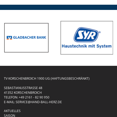
TV KORSCHENBROICH 1900 UG (HAFTUNGSBESCHRÄNKT)
SEBASTIANUSSTRASSE 48
41352 KORSCHENBROICH
TELEFON:
+49 2161 - 82 90 950
E-MAIL:
SERVICE@HAND-BALL-HERZ.DE
AKTUELLES
SAISON