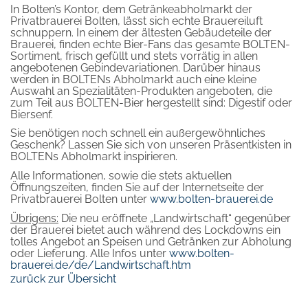
In Bolten’s Kontor, dem Getränkeabholmarkt der
Privatbrauerei Bolten, lässt sich echte Brauereiluft
schnuppern. In einem der ältesten Gebäudeteile der
Brauerei, finden echte Bier-Fans das gesamte BOLTEN-
Sortiment, frisch gefüllt und stets vorrätig in allen
angebotenen Gebindevariationen. Darüber hinaus
werden in BOLTENs Abholmarkt auch eine kleine
Auswahl an Spezialitäten-Produkten angeboten, die
zum Teil aus BOLTEN-Bier hergestellt sind: Digestif oder
Biersenf.
Sie benötigen noch schnell ein außergewöhnliches
Geschenk? Lassen Sie sich von unseren Präsentkisten in
BOLTENs Abholmarkt inspirieren.
Alle Informationen, sowie die stets aktuellen
Öffnungszeiten, finden Sie auf der Internetseite der
Privatbrauerei Bolten unter
www.bolten-brauerei.de
Übrigens:
Die neu eröffnete „Landwirtschaft“ gegenüber
der Brauerei bietet auch während des Lockdowns ein
tolles Angebot an Speisen und Getränken zur Abholung
oder Lieferung. Alle Infos unter
www.bolten-
brauerei.de/de/Landwirtschaft.htm
zurück zur Übersicht