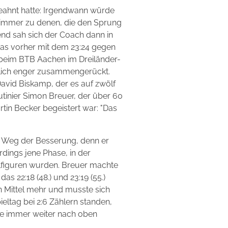
 geahnt hatte: Irgendwann würde
 immer zu denen, die den Sprung
end sah sich der Coach dann in
 das vorher mit dem 23:24 gegen
r beim BTB Aachen im Dreiländer-
eutlich enger zusammengerückt.
avid Biskamp, der es auf zwölf
tinier Simon Breuer, der über 60
rtin Becker begeistert war: "Das
m Weg der Besserung, denn er
erdings jene Phase, in der
lfiguren wurden. Breuer machte
as 22:18 (48.) und 23:19 (55.)
en Mittel mehr und musste sich
ieltag bei 2:6 Zählern standen,
ie immer weiter nach oben