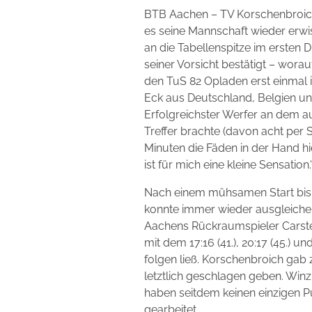
BTB Aachen – TV Korschenbroich 2
es seine Mannschaft wieder erw
an die Tabellenspitze im ersten 
seiner Vorsicht bestätigt – wora
den TuS 82 Opladen erst einmal i
Eck aus Deutschland, Belgien und
Erfolgreichster Werfer an dem a
Treffer brachte (davon acht per
Minuten die Fäden in der Hand hi
ist für mich eine kleine Sensation.
Nach einem mühsamen Start bis z
konnte immer wieder ausgleichen – 1
Aachens Rückraumspieler Carste
mit dem 17:16 (41.), 20:17 (45.) u
folgen ließ. Korschenbroich gab 
letztlich geschlagen geben. Winz
haben seitdem keinen einzigen P
gearbeitet.