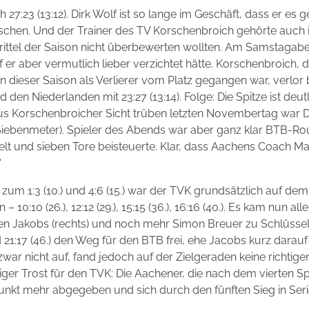
7:23 (13:12). Dirk Wolf ist so lange im Geschäft, dass er es
ischen. Und der Trainer des TV Korschenbroich gehörte auch
Drittel der Saison nicht überbewerten wollten. Am Samstagab
uf er aber vermutlich lieber verzichtet hätte. Korschenbroich,
n dieser Saison als Verlierer vom Platz gegangen war, verlo
 den Niederlanden mit 23:27 (13:14). Folge: Die Spitze ist d
us Korschenbroicher Sicht trüben letzten Novembertag war D
 Siebenmeter). Spieler des Abends war aber ganz klar BTB-Rou
elt und sieben Tore beisteuerte. Klar, dass Aachens Coach Ma
“
um 1:3 (10.) und 4:6 (15.) war der TVK grundsätzlich auf de
0:10 (26.), 12:12 (29.), 15:15 (36.), 16:16 (40.). Es kam nun all
n Jakobs (rechts) und noch mehr Simon Breuer zu Schlüsse
nd 21:17 (46.) den Weg für den BTB frei, ehe Jacobs kurz darauf d
zwar nicht auf, fand jedoch auf der Zielgeraden keine richtig
iger Trost für den TVK: Die Aachener, die nach dem vierten Sp
unkt mehr abgegeben und sich durch den fünften Sieg in Ser