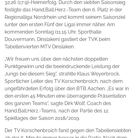
32:26 (17:9)-Heimerfolg. Durch den siebten Saisonsieg
festigte das Hand.Ball.Herz.-Team den 6. Platz in der
Regionalliga Nordrhein und kommt seinem Saisonziel
(unter den ersten Fünf der Liga) immer näher. Am
kommenden Sonntag (11.15 Uhr, Sporthalle
Douvermann, Dinslaken) gastiert der TVK beim
Tabellenvierten MTV Dinslaken.
„Wir freuen uns über den nächsten doppelten
Punktgewinn und die beeindruckende Leistung der
Jungs bei diesem Sieg“, strahlte Klaus Weyerbrock,
Sportlicher Leiter des TV Korschenbroich, nach dem
ungefährdeten Erfolg über den BTB Aachen. „Es war in
den ersten 45 Minuten eine überragende Präsentation
des ganzen Teams“, sagte Dirk Wolf, Coach des
Hand.Ball.Herz.-Teams, nach der Partie des 12.
Spieltages der Saison 2018/2019.
Der TV Korschenbroich fand gegen den Tabellensiebten
ab der 6. Minute immer besser in die Partie. Nach dem