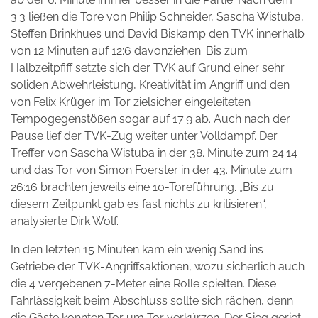
3:3 ließen die Tore von Philip Schneider, Sascha Wistuba,
Steffen Brinkhues und David Biskamp den TVK innerhalb
von 12 Minuten auf 12:6 davonziehen. Bis zum
Halbzeitpfiff setzte sich der TVK auf Grund einer sehr
soliden Abwehrleistung, Kreativität im Angriff und den
von Felix Krüger im Tor zielsicher eingeleiteten
Tempogegenstößen sogar auf 17:9 ab. Auch nach der
Pause lief der TVK-Zug weiter unter Volldampf. Der
Treffer von Sascha Wistuba in der 38. Minute zum 24:14
und das Tor von Simon Foerster in der 43. Minute zum
26:16 brachten jeweils eine 10-Toreführung. „Bis zu
diesem Zeitpunkt gab es fast nichts zu kritisieren“,
analysierte
Dirk Wolf.
In den letzten 15 Minuten kam ein wenig Sand ins
Getriebe der TVK-Angriffsaktionen, wozu sicherlich auch
die 4 vergebenen 7-Meter eine Rolle spielten. Diese
Fahrlässigkeit beim Abschluss sollte sich rächen, denn
die Gäste konnten Tor um Tor verkürzen. Der Sieg geriet