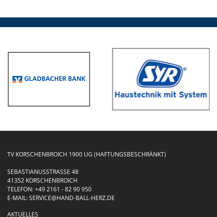
TV KORSCHENBROICH 1900 UG (HAFTUNGSBESCHRÄNKT)
SEBASTIANUSSTRASSE 48
41352 KORSCHENBROICH
TELEFON:
+49 2161 - 82 90 950
E-MAIL:
SERVICE@HAND-BALL-HERZ.DE
AKTUELLES