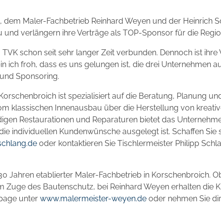
H, dem Maler-Fachbetrieb Reinhard Weyen und der Heinrich 
und verlängern ihre Verträge als TOP-Sponsor für die Region
 TVK schon seit sehr langer Zeit verbunden. Dennoch ist ihre
bin ich froh, dass es uns gelungen ist, die drei Unternehmen a
 und Sponsoring.
n Korschenbroich ist spezialisiert auf die Beratung, Planung 
om klassischen Innenausbau über die Herstellung von kreati
ndigen Restaurationen und Reparaturen bietet das Unterneh
die individuellen Kundenwünsche ausgelegt ist. Schaffen Sie s
schlang.de
oder kontaktieren Sie Tischlermeister Philipp Schl
 30 Jahren etablierter Maler-Fachbetrieb in Korschenbroich. O
 Zuge des Bautenschutz, bei Reinhard Weyen erhalten die Ku
epage unter
www.malermeister-weyen.de
oder nehmen Sie dir