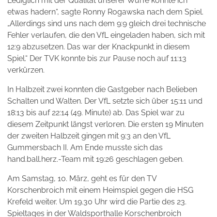
Lediglich mit der Qualität unserer Würfe konnte ich
etwas hadern“, sagte Ronny Rogawska nach dem Spiel.
„Allerdings sind uns nach dem 9:9 gleich drei technische
Fehler verlaufen, die den VfL eingeladen haben, sich mit
12:9 abzusetzen. Das war der Knackpunkt in diesem
Spiel.“ Der TVK konnte bis zur Pause noch auf 11:13
verkürzen.
In Halbzeit zwei konnten die Gastgeber nach Belieben
Schalten und Walten. Der VfL setzte sich über 15:11 und
18:13 bis auf 22:14 (49. Minute) ab. Das Spiel war zu
diesem Zeitpunkt längst verloren. Die ersten 19 Minuten
der zweiten Halbzeit gingen mit 9:3 an den VfL
Gummersbach II. Am Ende musste sich das
hand.ball.herz.-Team mit 19:26 geschlagen geben.
Am Samstag, 10. März, geht es für den TV
Korschenbroich mit einem Heimspiel gegen die HSG
Krefeld weiter. Um 19.30 Uhr wird die Partie des 23.
Spieltages in der Waldsporthalle Korschenbroich