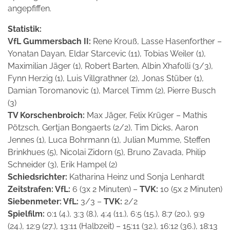
angepfiffen.
Statistik:
VfL Gummersbach II:
Rene Krouß, Lasse Hasenforther –
Yonatan Dayan, Eldar Starcevic (11), Tobias Weiler (1),
Maximilian Jäger (1), Robert Barten, Albin Xhafolli (3/3),
Fynn Herzig (1), Luis Villgrathner (2), Jonas Stüber (1),
Damian Toromanovic (1), Marcel Timm (2), Pierre Busch
(3)
TV Korschenbroich:
Max Jäger, Felix Krüger – Mathis
Pötzsch, Gertjan Bongaerts (2/2), Tim Dicks, Aaron
Jennes (1), Luca Bohrmann (1), Julian Mumme, Steffen
Brinkhues (5), Nicolai Zidorn (5), Bruno Zavada, Philip
Schneider (3), Erik Hampel (2)
Schiedsrichter:
Katharina Heinz und Sonja Lenhardt
Zeitstrafen: VfL:
6 (3x 2 Minuten) –
TVK:
10 (5x 2 Minuten)
Siebenmeter: VfL:
3/3 –
TVK:
2/2
Spielfilm:
0:1 (4.), 3:3 (8.), 4:4 (11.), 6:5 (15.), 8:7 (20.), 9:9
(24.), 12:9 (27.), 13:11 (Halbzeit) – 15:11 (32.), 16:12 (36.), 18:13