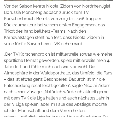
Vor der Saison kehrte Nicolai Zidorn von Nordrheinligist
Borussia Mönchengladbach zurück zum TV
Korschenbroich. Bereits von 2013 bis 2016 trug der
Rückraumakteur bei seinem ersten Engagement das
Trikot des hand.ball.herz.-Teams. Nach den
Karnevalstagen steht nun fest, dass Nicolai Zidorn in
seine fünfte Saison beim TVK gehen wird.
„Der TV Korschenbroich ist mittlerweile sowas wie meine
sportliche Heimat geworden, spiele mittlerweile mein 4.
Jahr dort und fühle mich nach wie vor wohl. Die
Atmosphäre in der Waldsporthalle, das Umfeld, die Fans
– das ist etwas ganz Besonderes. Dadurch ist mir die
Entscheidung recht leicht gefallen“, sagte Nicolai Zidorn
nach seiner Zusage. „Natürlich würde ich aktuell gerne
mit dem TVK die Liga halten und auch nächstes Jahr in
der 3. Liga spielen, aber im Falle des Abstiegs möchte
ich der Mannschaft und dem Verein helfen,
schnellstmöglich wieder in die 3. Liga aufzusteigen. Da