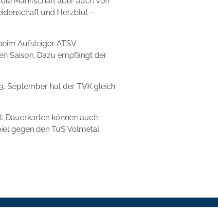
f die Mannschaft aber auch von
idenschaft und Herzblut –
 beim Aufsteiger ATSV
uen Saison. Dazu empfängt der
3. September hat der TVK gleich
il. Dauerkarten können auch
piel gegen den TuS Volmetal.