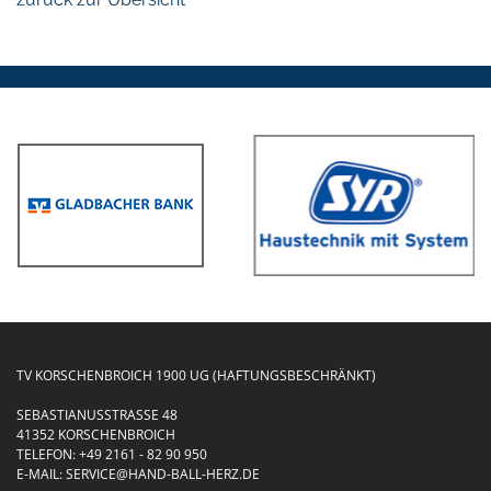
TV KORSCHENBROICH 1900 UG (HAFTUNGSBESCHRÄNKT)
SEBASTIANUSSTRASSE 48
41352 KORSCHENBROICH
TELEFON:
+49 2161 - 82 90 950
E-MAIL:
SERVICE@HAND-BALL-HERZ.DE