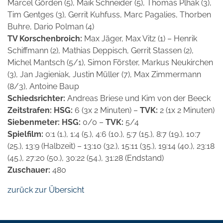
Marcel Görden (5), Maik Schneider (5), Thomas Plhak (3),
Tim Gentges (3), Gerrit Kuhfuss, Marc Pagalies, Thorben
Buhre, Dario Polman (4)
TV Korschenbroich:
Max Jäger, Max Vitz (1) – Henrik
Schiffmann (2), Mathias Deppisch, Gerrit Stassen (2),
Michel Mantsch (5/1), Simon Förster, Markus Neukirchen
(3), Jan Jagieniak, Justin Müller (7), Max Zimmermann
(8/3), Antoine Baup
Schiedsrichter:
Andreas Briese und Kim von der Beeck
Zeitstrafen: HSG:
6 (3x 2 Minuten) –
TVK:
2 (1x 2 Minuten)
Siebenmeter: HSG:
0/0 –
TVK:
5/4
Spielfilm:
0:1 (1.), 1:4 (5.), 4:6 (10.), 5:7 (15.), 8:7 (19.), 10:7
(25.), 13:9 (Halbzeit) – 13:10 (32.), 15:11 (35.), 19:14 (40.), 23:18
(45.), 27:20 (50.), 30:22 (54.), 31:28 (Endstand)
Zuschauer:
480
zurück zur Übersicht