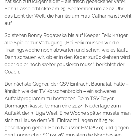
hat sich zurückgemeldet – als frisch gebackener Vater.
Sohn Lasse erblickte am 25. September um 22.02 Uhr
das Licht der Welt, die Familie um Frau Catharina ist wohl
auf.
So stehen Ronny Rogawska bis auf Keeper Felix Krüger
alle Spieler zur Verfügung. „Bei Felix müssen wir die
Trainingswoche noch abwarten und sehen, wie es läuft.
Dann schauen wir, ob er in den Kader zurückkehren wird
oder ob er noch weiter pausieren muss“, berichtet der
Coach.
Der nächste Gegner, der GSV Eintracht Baunatal, hatte –
ähnlich wie der TV Korschenbroich – ein schweres
Auftaktprogramm zu bestreiten. Beim TSV Bayer
Dormagen kassierte man eine 21:24-Niederlage zum
Auftakt der 3. Liga West. Eine Woche später musste man
sich zu Hause dem VfL Eintracht Hagen mit 25:28
geschlagen geben. Beim Neusser HV (28:40) und gegen
den Longericher SC (24:36) mussten die Nordhessen