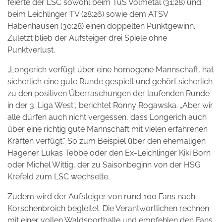
feierte der LSC sowohl beim TuS Volmetal (31:28) und
beim Leichlinger TV (28:26) sowie dem ATSV
Habenhausen (30:28) einen doppelten Punktgewinn.
Zuletzt blieb der Aufsteiger drei Spiele ohne
Punktverlust.
„Longerich verfügt über eine homogene Mannschaft, hat
sicherlich eine gute Runde gespielt und gehört sicherlich
zu den positiven Überraschungen der laufenden Runde
in der 3. Liga West“, berichtet Ronny Rogawska. „Aber wir
alle dürfen auch nicht vergessen, dass Longerich auch
über eine richtig gute Mannschaft mit vielen erfahrenen
Kräften verfügt.“ So zum Beispiel über den ehemaligen
Hagener Lukas Tebbe oder den Ex-Leichlinger Kiki Born
oder Michel Wittig, der zu Saisonbeginn von der HSG
Krefeld zum LSC wechselte.
Zudem wird der Aufsteiger von rund 100 Fans nach
Korschenbroich begleitet. Die Verantwortlichen rechnen
mit einer vollen Waldsporthalle und empfehlen den Fans