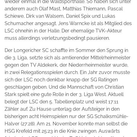
wieder einmal in die Waldsporthalle. So haben sich unter
anderem auch Olaf Mast, Matthias Thiemann, Pascal
Schiewe, Dirk van Walsem, Daniel Spix und Lukas
Schumacher angesagt. Jens Warncke ist als Mitglied des
LSC ohnehin in der Halle. Der ehemalige TVK-Akteur
muss allerdings verletzungsbedingt pausieren.
Der Longericher SC schaffte im Sommer den Sprung in
die 3. Liga, setzte sich als amtierender Mittelrheinmeister
gegen den TV Aldekerk, der Niederrheinmeister wurde,
in zwei Relegationsspielen durch. Ein Jahr zuvor musste
sich der LSC noch denkbar knapp der SG Ratingen
geschlagen geben. Und die Mannschaft von Christian
Stark spielt eine gute Rolle in der 3. Liga West. Aktuell
belegt der LSC den 5. Tabellenplatz und weist 17:11
Zähler auf. Zu Hause unterlag der Aufsteiger in den
bisherigen acht Heimspielen nur der SG Schalksmühle-
Halver (27:28). Am 21. November konnte man selbst die
HSG Krefeld mit 25:23 in die Knie zwingen. Auswärts