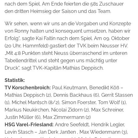
nach dem Spiel. Am Ende feierten die 581 Zuschauer
den dritten Heimsieg der Saison und das Team.
Wir sehen, wenn wir uns an die Vorgaben und Konzepte
von Ronny halten und konsequent umsetzen, haben wir
Erfolg“, sagte Kai Faltin nach dem Spiel. Am 09. Oktober
(20 Uhr, Hammfeld) gastiert der TVK beim Neusser HV.
„Mit 4:8 Punkten steht Neuss überraschend im unteren
Tabellendrittel und steht gegen uns mächtig unter
Druck“, sagt TVK-Kapitän Mathias Deppisch.
Statistik:
TV Korschenbroich:
Paul Keutmann, Benedikt Köß –
Mathias Deppisch (2), Dennis Backhaus (6), Gerrit Stassen
(1), Michel Mantsch (8/2), Simon Foerster, Tom Wolf (1),
Markus Neukirchen, Nicolai Zidorn (2), Max Schreiner,
Justin Müller (6), Max Zimmermann (2)
HSG Varel-Friesland:
Andre Seefeldt, Hendrik Legler,
Levin Stasch – Jan Derk Janßen , Max Wiedenmann (3),