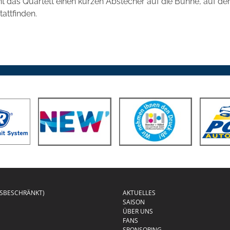
 das Quartett einen kurzen Abstecher auf die Bühne, auf der
attfinden.
GSBESCHRÄNKT)
AKTUELLES
SAISON
ÜBER UNS
FANS
SPONSORING