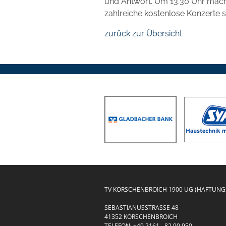
und Antwort. Um 13.30 Uhr macht
zahlreiche kostenlose Konzerte st
zurück zur Übersicht
TV KORSCHENBROICH 1900 UG (HAFTUN
SEBASTIANUSSTRASSE 48
41352 KORSCHENBROICH
TELEFON:
+49 2161 - 82 90 950