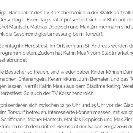
iga-Handballer des TV Korschenbroich in der Waldsporthalle
chlag II. Einen Tag später präsentiert sich der Klub auf d
 Michel Mantsch, Mathias Deppisch und Max Zimmermann sind 
nk die Geschwindigkeitsmessung beim Torwurf.
Sonntag ihr Herbstfest. Im Ortskern um St. Andreas werden d
Programm bieten. Zudem hat Katrin Maaß vom Stadtmarketi
est abrundet.
h die Besucher so freuen, sind wieder dabei: Kinder können D
itmachen. Entenangeln, Keramikkunst zum Bemalen und das 
en lassen“, verrät Katrin Maaß aus dem Stadtmarketing. Verei
 Herbstfest. So auch der TV Korschenbroich.
K präsentieren sich zwischen 12.30 Uhr und 15 Uhr vor der G
m Torwurf betreuen. Interessierte können messen, mit welch
ik Schiffmann, Michel Mantsch, Mathias Deppisch und Max Z
Stunden nach dem dritten Heimspiel der Saison 2015/2016 d