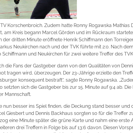
s TV Korschenbroich. Zudem hatte Ronny Rogawska Mathia
t, am Kreis begann Marcel Görden und im Rückraum starteten
 der dritten Minute eröffnete Henrik Schiffmann den Torreigen
arkus Neukirchen nach und der TVK führte mit 2:0. Nach dem
chiffmann und Neukirchen für zwei weitere Treffer des TVK, 
ich die Fans der Gastgeber dann von den Qualitäten von Denni
tragen wird, überzeugen. Der 23-Jährige erzielte den Treffer
sburger konsequent bestraft“, sagte Ronny Rogawska. „Zudem 
 setzten sich die Gastgeber bis zur 15. Minute auf 9:4 ab. Die
rer Mannschaft.
e nun besser ins Spiel finden, die Deckung stand besser und 
el Giesbert und Dennis Backhaus sorgten so für die Treffer 
og eine Minute später die grüne Karte und nahm eine erste 
eiteren drei Treffern in Folge bis auf 13:6 davon. Diesen Vor