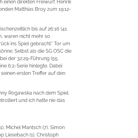
einen direkten Freiwurf. Henrik
enden Matthias Broy zum 19:12-
chenzeitlich bis auf 26:16 (41.
n, waren nicht mehr so
ück ins Spiel gebracht.“ Tor um
könne. Selbst als die SG OSC die
bei der 32:29-Führung (55.
ne 6:2-Serie hinlegte. Dabei
 seinen ersten Treffer auf den
 Ronny Rogawska nach dem Spiel.
olliert und ich hatte nie das
1), Michel Mantsch (7), Simon
ipp Liesebach (1), Christoph