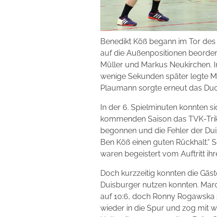
Benedikt Köß begann im Tor de
auf die Außenpositionen beorder
Müller und Markus Neukirchen. In
wenige Sekunden später legte M
Plaumann sorgte erneut das Duo S
In der 6. Spielminuten konnten s
kommenden Saison das TVK-Trikot 
begonnen und die Fehler der Dui
Ben Köß einen guten Rückhalt.“ So
waren begeistert vom Auftritt ih
Doch kurzzeitig konnten die Gäst
Duisburger nutzen konnten. Marc
auf 10:6, doch Ronny Rogawska z
wieder in die Spur und zog mit w