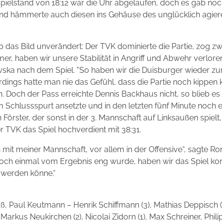
ielstand von 18:12 war die Uhr abgelaufen, doch es gab noch 
und hämmerte auch diesen ins Gehäuse des unglücklich agier
das Bild unverändert: Der TVK dominierte die Partie, zog zwis
r, haben wir unsere Stabilität in Angriff und Abwehr verlore
ska nach dem Spiel. "So haben wir die Duisburger wieder zur
erdings hatte man nie das Gefühl, dass die Partie noch kippen 
. Doch der Pass erreichte Dennis Backhaus nicht, so blieb es 
 Schlussspurt ansetzte und in den letzten fünf Minute noch ei
örster, der sonst in der 3. Mannschaft auf Linksaußen spielt,
r TVK das Spiel hochverdient mit 38:31.
n mit meiner Mannschaft, vor allem in der Offensive“, sagte
och einmal vom Ergebnis eng wurde, haben wir das Spiel kontr
 werden könne.“
, Paul Keutmann – Henrik Schiffmann (3), Mathias Deppisch (
 Markus Neukirchen (2), Nicolai Zidorn (1), Max Schreiner, Phil