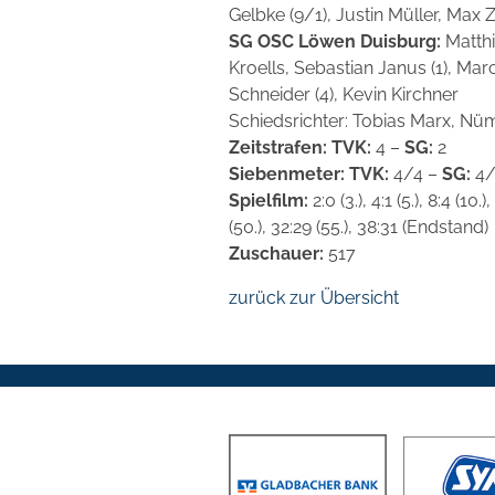
Gelbke (9/1), Justin Müller, Max
SG OSC Löwen Duisburg:
Matthi
Kroells, Sebastian Janus (1), Marc
Schneider (4), Kevin Kirchner
Schiedsrichter: Tobias Marx, Nüm
Zeitstrafen: TVK:
4 –
SG:
2
Siebenmeter: TVK:
4/4 –
SG:
4/
Spielfilm:
2:0 (3.), 4:1 (5.), 8:4 (10.
(50.), 32:29 (55.), 38:31 (Endstand)
Zuschauer:
517
zurück zur Übersicht