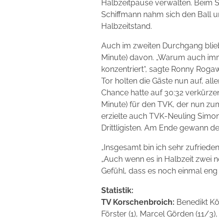
Halbzeitpause verwalten. Beim Sp
Schiffmann nahm sich den Ball 
Halbzeitstand.
Auch im zweiten Durchgang blieb 
Minute) davon. „Warum auch imme
konzentriert“, sagte Ronny Rogaw
Tor holten die Gäste nun auf, all
Chance hatte auf 30:32 verkürzen
Minute) für den TVK, der nun zum
erzielte auch TVK-Neuling Simon F
Drittligisten. Am Ende gewann de
„Insgesamt bin ich sehr zufriede
„Auch wenn es in Halbzeit zwei n
Gefühl, dass es noch einmal eng
Statistik:
TV Korschenbroich:
Benedikt Köß
Förster (1), Marcel Görden (11/3),