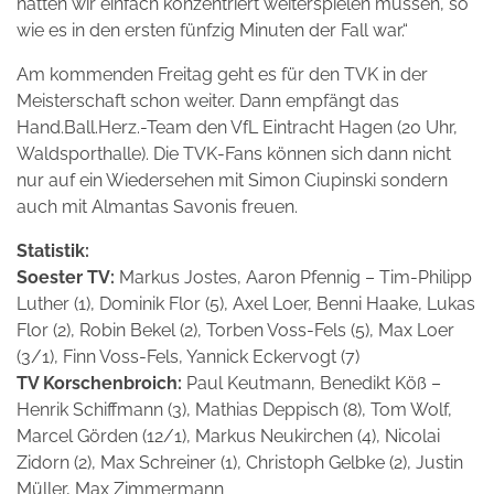
hätten wir einfach konzentriert weiterspielen müssen, so
wie es in den ersten fünfzig Minuten der Fall war.“
Am kommenden Freitag geht es für den TVK in der
Meisterschaft schon weiter. Dann empfängt das
Hand.Ball.Herz.-Team den VfL Eintracht Hagen (20 Uhr,
Waldsporthalle). Die TVK-Fans können sich dann nicht
nur auf ein Wiedersehen mit Simon Ciupinski sondern
auch mit Almantas Savonis freuen.
Statistik:
Soester TV:
Markus Jostes, Aaron Pfennig – Tim-Philipp
Luther (1), Dominik Flor (5), Axel Loer, Benni Haake, Lukas
Flor (2), Robin Bekel (2), Torben Voss-Fels (5), Max Loer
(3/1), Finn Voss-Fels, Yannick Eckervogt (7)
TV Korschenbroich:
Paul Keutmann, Benedikt Köß –
Henrik Schiffmann (3), Mathias Deppisch (8), Tom Wolf,
Marcel Görden (12/1), Markus Neukirchen (4), Nicolai
Zidorn (2), Max Schreiner (1), Christoph Gelbke (2), Justin
Müller, Max Zimmermann