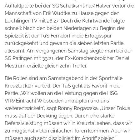
Auftaktpleite bei der SG Schalksmühle/Halver verlor die
Mannschaft von Erik Wudtke zu Hause gegen den
Leichlinger TV mit 26:27. Doch die Kehrtwende folgte
schnell: Nach den beiden Niederlagen zu Beginn der
Spielzeit ist der TuS Ferndorf in die Erfolgsspur
zurückgekehrt und gewann die sieben letzten Partie
allesamt. Am vergangenen Samstag siegte man bei der
SG Ratingen mit 33:21, der Ex-Korschenbroicher Daniel
Mestrum erzielte gleich zehn Treffer.
Die Rollen sind am Samstagabend in der Sporthalle
Kreuztal klar verteilt: Der TuS geht als Favorit in die
Partie. „Wir wollen an die Leistung gegen die HSG
VfR/Eintracht Wiesbaden anknüpfen und uns
weiterentwickeln“, sagt Ronny Rogawska. „Unser Fokus
muss auf der Deckung liegen. Durch eine starke
Defensivleistung müssen wir in Kreuztal sehen, dass wir
zu möglichst vielen einfachen Toren kommen. Aber wir
müssen auch sehr diszipliniert im Angriff spielen.“