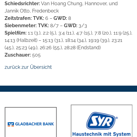
Schiedsrichter:
Van Hoang Chung, Hannover, und
Jannik Otto, Fredenbeck
Zeitstrafen: TVK:
6 –
GWD:
8
Siebenmeter: TVK:
8/7 –
GWD:
3/3
Spielfilm:
1:1 (3.), 2:2 (5.), 3:4 (11.), 4:7 (15.), 7:8 (20.), 11:9 (25.),
14:13 (Halbzeit) – 15:13 (31.), 18:14 (34.), 19:19 (39.), 23:21
(45.), 25:23 (49.), 26:26 (55.), 28:28 (Endstand)
Zuschauer:
505
zurück zur Übersicht