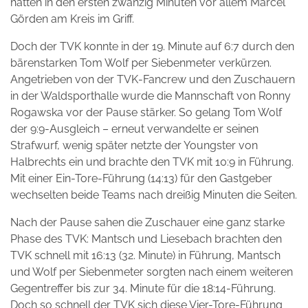
hatten in den ersten zwanzig Minuten vor allem Marcel
Görden am Kreis im Griff.
Doch der TVK konnte in der 19. Minute auf 6:7 durch den
bärenstarken Tom Wolf per Siebenmeter verkürzen.
Angetrieben von der TVK-Fancrew und den Zuschauern
in der Waldsporthalle wurde die Mannschaft von Ronny
Rogawska vor der Pause stärker. So gelang Tom Wolf
der 9:9-Ausgleich – erneut verwandelte er seinen
Strafwurf, wenig später netzte der Youngster von
Halbrechts ein und brachte den TVK mit 10:9 in Führung.
Mit einer Ein-Tore-Führung (14:13) für den Gastgeber
wechselten beide Teams nach dreißig Minuten die Seiten.
Nach der Pause sahen die Zuschauer eine ganz starke
Phase des TVK: Mantsch und Liesebach brachten den
TVK schnell mit 16:13 (32. Minute) in Führung, Mantsch
und Wolf per Siebenmeter sorgten nach einem weiteren
Gegentreffer bis zur 34. Minute für die 18:14-Führung.
Doch so schnell der TVK sich diese Vier-Tore-Führung