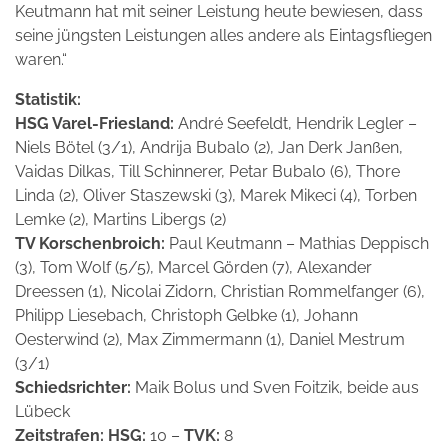
Keutmann hat mit seiner Leistung heute bewiesen, dass
seine jüngsten Leistungen alles andere als Eintagsfliegen
waren.“
Statistik:
HSG Varel-Friesland:
André Seefeldt, Hendrik Legler –
Niels Bötel (3/1), Andrija Bubalo (2), Jan Derk Janßen,
Vaidas Dilkas, Till Schinnerer, Petar Bubalo (6), Thore
Linda (2), Oliver Staszewski (3), Marek Mikeci (4), Torben
Lemke (2), Martins Libergs (2)
TV Korschenbroich:
Paul Keutmann – Mathias Deppisch
(3), Tom Wolf (5/5), Marcel Görden (7), Alexander
Dreessen (1), Nicolai Zidorn, Christian Rommelfanger (6),
Philipp Liesebach, Christoph Gelbke (1), Johann
Oesterwind (2), Max Zimmermann (1), Daniel Mestrum
(3/1)
Schiedsrichter:
Maik Bolus und Sven Foitzik, beide aus
Lübeck
Zeitstrafen: HSG:
10 –
TVK:
8