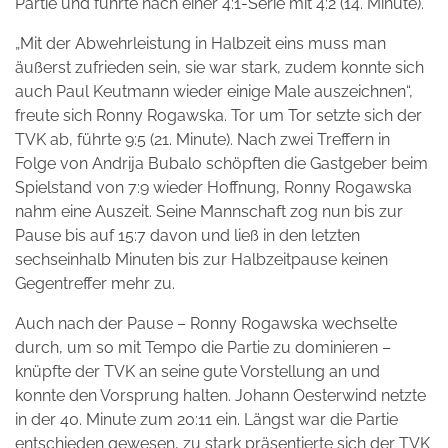
Partie und führte nach einer 4:1-Serie mit 4:2 (14. Minute).
„Mit der Abwehrleistung in Halbzeit eins muss man
äußerst zufrieden sein, sie war stark, zudem konnte sich
auch Paul Keutmann wieder einige Male auszeichnen“,
freute sich Ronny Rogawska. Tor um Tor setzte sich der
TVK ab, führte 9:5 (21. Minute). Nach zwei Treffern in
Folge von Andrija Bubalo schöpften die Gastgeber beim
Spielstand von 7:9 wieder Hoffnung, Ronny Rogawska
nahm eine Auszeit. Seine Mannschaft zog nun bis zur
Pause bis auf 15:7 davon und ließ in den letzten
sechseinhalb Minuten bis zur Halbzeitpause keinen
Gegentreffer mehr zu.
Auch nach der Pause – Ronny Rogawska wechselte
durch, um so mit Tempo die Partie zu dominieren –
knüpfte der TVK an seine gute Vorstellung an und
konnte den Vorsprung halten. Johann Oesterwind netzte
in der 40. Minute zum 20:11 ein. Längst war die Partie
entschieden gewesen, zu stark präsentierte sich der TVK