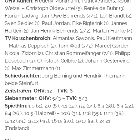
OHV Aurich:
Frederik Möhlmann, Patrick Anders, Robin
Wetzel – Christoph Oldewurtel (5), Renke de Buhr (3),
Florian Ladwig, Jan-Uwe Behrends (4/1), Leif Brandt (3),
Sven Seidler (1), Paul Jordan, Eike Rigterink (1), Jannes
Hertlein (1), Jan Henrik Behrends (2/2), Marten Franke (4)
TV Korschenbroich:
Almantas Savonis, Paul Keutmann
– Mathias Deppisch (2), Tom Wolf (3/2), Marcel Görden,
Nicolai Zidorn (2), Christian Rommelfanger (7/1), Philipp
Liesebach (3), Christoph Gelbke (2), Johann Oesterwind
(1), Max Zimmermann (1)
Schiedsrichter:
Jörg Berning und Hendrik Thiemann,
beide Steinfurt
Zeitstrafen: OHV:
12 –
TVK:
6
Siebenmeter: OHV:
5/3 –
TVK:
5/3
Spielfilm:
1:0 (3.), 2:0 (8.), 4:1 (12.), 5:2 (14.), 6:3 (18.), 6:4 (22.),
8:4 (26.), 10:5 (Halbzeit) – 10:6 (31.), 11:8 (35.), 11:11 (38.),
12:12 (39.), 15:13 (45.), 18:15 (50.), 19:17 (55.), 24:21
(Endstand)