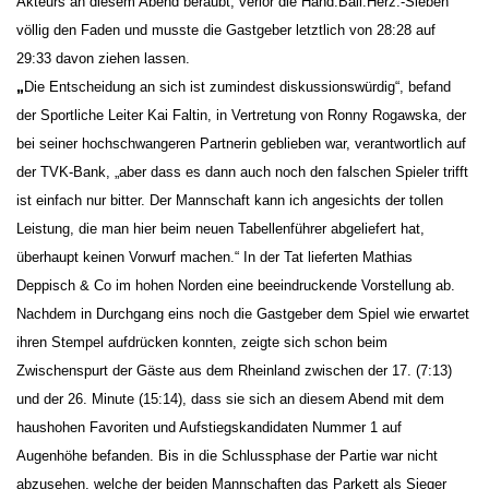
Akteurs an diesem Abend beraubt, verlor die Hand.Ball.Herz.-Sieben
völlig den Faden und musste die Gastgeber letztlich von 28:28 auf
29:33 davon ziehen lassen.
„
Die Entscheidung an sich ist zumindest diskussionswürdig“, befand
der Sportliche Leiter Kai Faltin, in Vertretung von Ronny Rogawska, der
bei seiner hochschwangeren Partnerin geblieben war, verantwortlich auf
der TVK-Bank, „aber dass es dann auch noch den falschen Spieler trifft
ist einfach nur bitter. Der Mannschaft kann ich angesichts der tollen
Leistung, die man hier beim neuen Tabellenführer abgeliefert hat,
überhaupt keinen Vorwurf machen.“ In der Tat lieferten Mathias
Deppisch & Co im hohen Norden eine beeindruckende Vorstellung ab.
Nachdem in Durchgang eins noch die Gastgeber dem Spiel wie erwartet
ihren Stempel aufdrücken konnten, zeigte sich schon beim
Zwischenspurt der Gäste aus dem Rheinland zwischen der 17. (7:13)
und der 26. Minute (15:14), dass sie sich an diesem Abend mit dem
haushohen Favoriten und Aufstiegskandidaten Nummer 1 auf
Augenhöhe befanden. Bis in die Schlussphase der Partie war nicht
abzusehen, welche der beiden Mannschaften das Parkett als Sieger