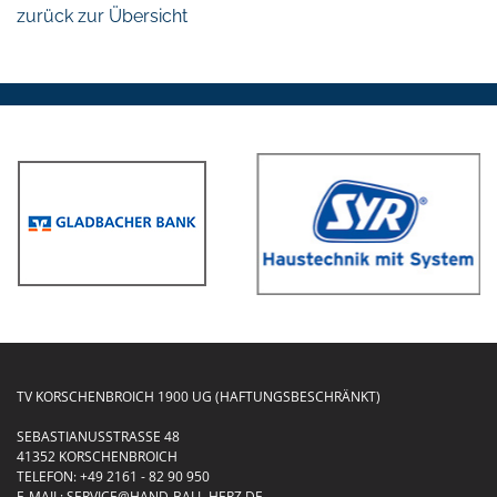
zurück zur Übersicht
TV KORSCHENBROICH 1900 UG (HAFTUNGSBESCHRÄNKT)
SEBASTIANUSSTRASSE 48
41352 KORSCHENBROICH
TELEFON:
+49 2161 - 82 90 950
E-MAIL:
SERVICE@HAND-BALL-HERZ.DE