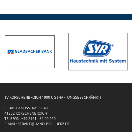
TV KORSCHENBROICH 1900 UG (HAFTUNGSBESCHRÄNKT)
SEBASTIANUSSTRASSE 48
41352 KORSCHENBROICH
TELEFON:
+49 2161 - 82 90 950
E-MAIL:
SERVICE@HAND-BALL-HERZ.DE