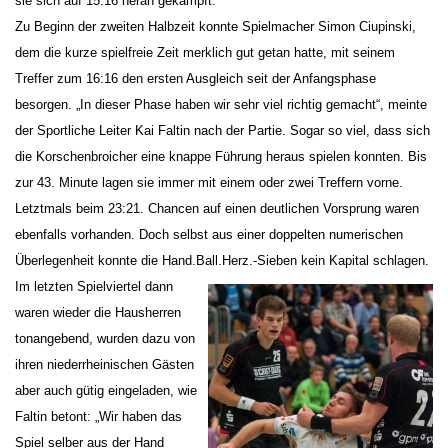
sie sich auf 15:16 heran gekämpft.
Zu Beginn der zweiten Halbzeit konnte Spielmacher Simon Ciupinski,
dem die kurze spielfreie Zeit merklich gut getan hatte, mit seinem
Treffer zum 16:16 den ersten Ausgleich seit der Anfangsphase
besorgen. „In dieser Phase haben wir sehr viel richtig gemacht“, meinte
der Sportliche Leiter Kai Faltin nach der Partie. Sogar so viel, dass sich
die Korschenbroicher eine knappe Führung heraus spielen konnten. Bis
zur 43. Minute lagen sie immer mit einem oder zwei Treffern vorne.
Letztmals beim 23:21. Chancen auf einen deutlichen Vorsprung waren
ebenfalls vorhanden. Doch selbst aus einer doppelten numerischen
Überlegenheit konnte die Hand.Ball.Herz.-Sieben kein Kapital schlagen.
Im letzten Spielviertel dann
waren wieder die Hausherren
tonangebend, wurden dazu von
ihren niederrheinischen Gästen
aber auch gütig eingeladen, wie
Faltin betont: „Wir haben das
Spiel selber aus der Hand