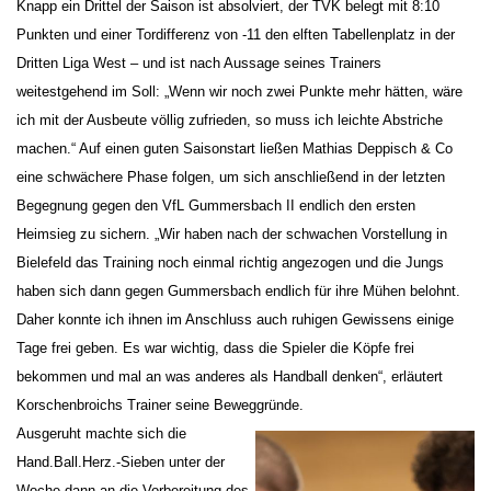
Knapp ein Drittel der Saison ist absolviert, der TVK belegt mit 8:10
Punkten und einer Tordifferenz von -11 den elften Tabellenplatz in der
Dritten Liga West – und ist nach Aussage seines Trainers
weitestgehend im Soll: „Wenn wir noch zwei Punkte mehr hätten, wäre
ich mit der Ausbeute völlig zufrieden, so muss ich leichte Abstriche
machen.“ Auf einen guten Saisonstart ließen Mathias Deppisch & Co
eine schwächere Phase folgen, um sich anschließend in der letzten
Begegnung gegen den VfL Gummersbach II endlich den ersten
Heimsieg zu sichern. „Wir haben nach der schwachen Vorstellung in
Bielefeld das Training noch einmal richtig angezogen und die Jungs
haben sich dann gegen Gummersbach endlich für ihre Mühen belohnt.
Daher konnte ich ihnen im Anschluss auch ruhigen Gewissens einige
Tage frei geben. Es war wichtig, dass die Spieler die Köpfe frei
bekommen und mal an was anderes als Handball denken“, erläutert
Korschenbroichs Trainer seine Beweggründe.
Ausgeruht machte sich die
Hand.Ball.Herz.-Sieben unter der
Woche dann an die Vorbereitung des