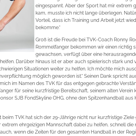
eingespannt. Aber der Sport hat mir extrem g
kam, musste ich nicht lange überlegen. Natürli
Vorteil, dass ich Training und Arbeit jetzt wi
bekomme.“
Groß ist die Freude bei TVK-Coach Ronny Rog
Rommelfanger bekommen wir einen richtig sta
gewachsen, verfügt über eine herausragend
helfen. Darüber hinaus ist er aber auch spielerisch stark und 
hwierigen Situationen weiter zu helfen. Ich möchte mich ausdr
verpflichtung möglich geworden ist.“ Seinen Dank spricht au
h mich im Namen des TVK für das entgegen gebrachte Verstän
ger für seine kurzfristige Bereitschaft, seinem alten Verein ku
onsor SJB FondSkyline OHG, ohne den Spitzenhandball aus 
beim TVK hat sich der 29-Jährige nicht nur kurzfristige Ziele
 extrem ehrgeizigen Mannschaft dabei zu helfen, schnell die 
uch, wenn die Zeiten für den gesamten Handball in der Region