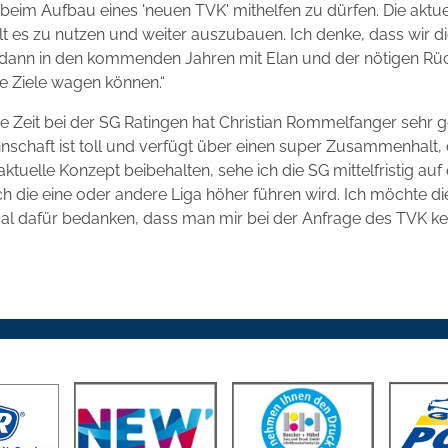
, beim Aufbau eines 'neuen TVK' mithelfen zu dürfen. Die akt
gilt es zu nutzen und weiter auszubauen. Ich denke, dass wir 
dann in den kommenden Jahren mit Elan und der nötigen Rü
e Ziele wagen können.“
e Zeit bei der SG Ratingen hat Christian Rommelfanger sehr g
schaft ist toll und verfügt über einen super Zusammenhalt, d
ktuelle Konzept beibehalten, sehe ich die SG mittelfristig au
ch die eine oder andere Liga höher führen wird. Ich möchte d
 dafür bedanken, dass man mir bei der Anfrage des TVK kein