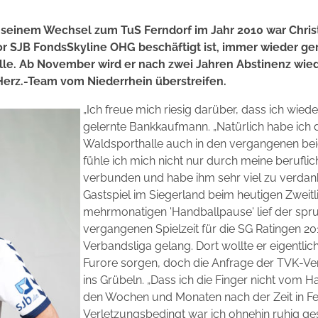
ch seinem Wechsel zum TuS Ferndorf im Jahr 2010 war Chri
 SJB FondsSkyline OHG beschäftigt ist, immer wieder ger
e. Ab November wird er nach zwei Jahren Abstinenz wieder
Herz.-Team vom Niederrhein überstreifen.
„Ich freue mich riesig darüber, dass ich wiede
gelernte Bankkaufmann. „Natürlich habe ich
Waldsporthalle auch in den vergangenen bei
fühle ich mich nicht nur durch meine beruflic
verbunden und habe ihm sehr viel zu verdan
Gastspiel im Siegerland beim heutigen Zweitl
mehrmonatigen 'Handballpause' lief der spru
vergangenen Spielzeit für die SG Ratingen 2011
Verbandsliga gelang. Dort wollte er eigentlich
Furore sorgen, doch die Anfrage der TVK-Ver
ins Grübeln. „Dass ich die Finger nicht vom H
den Wochen und Monaten nach der Zeit in Fe
Verletzungsbedingt war ich ohnehin ruhig ges