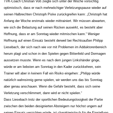
TVK-Coach Christian Voß zeigte sich unter der Woche vorsichtig
optimistisch, dass er nach mehrwöchiger Verletzungspause wieder auf
seinen Halbrechten Christoph Piske zurückgreifen kann: „Christoph hat
Anfang der Woche erstmals wieder mittrainiert. Wir müssen abwarten,
wie sich die Belastung auf seinen Rücken auswirkt, es besteht aber
Hoffnung, dass er am Sonntag wieder mitmischen kann.“ Weniger
Hoffnung auf einen Einsatz besteht derweil bei Rechtsaußen Philipp
Liesebach, der sich nach wie vor mit Problemen im Adduktorenbereich
herum plagt und schon in den Spielen gegen Bittenfeld und Dormagen
aussetzen musste. Wenn es nach dem jungen Linkshänder ginge,
würde er am liebsten am Sonntag in den Kader zurückkehren, sein
Trainer will aber in keinem Fall ein Risiko eingehen: „Philipp würde
natürlich wahnsinnig gerne spielen, wir werden uns das bis Sonntag
aber genau anschauen. Wenn die Gefahr besteht, dass sich seine
Verletzung verschlimmert, dann wird er nicht spielen.“
Dass Liesebach trotz der sportlichen Bedeutungslosigkeit der Partie
zwischen den beiden designierten Absteigern nur höchst ungern auf
seinen Einsatz verzichten würde, ist charakteristisch für die Einstellung,