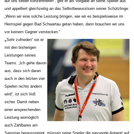
auf uns selber konzentrieren“, gibt er als Vorgabe an seine Spieler aus
und appelliert gleichzeitig an das Selbstbewusstsein seiner Schützlinge:
„Wenn wir eine solche Leistung bringen, wie wir es beispielsweise im
Heimspiel gegen Bad Schwartau getan haben, dann brauchen wir uns
vor keinem Gegner verstecken.“
„
Sehr zufrieden“ sei er
mit den bisherigen
Leistungen seines
Teams. „Ich gehe davon
aus, dass sich daran
auch in den letzten vier
Spielen nichts ändern
wird“, ist sich Voß
sicher. Damit neben
einer ansprechenden
Leistung womöglich
auch Zählbares am
Samstag herausspringt, müssen seine Spieler die passende Antwort auf