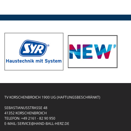
TV KORSCHENBROICH 1900 UG (HAFTUNGSBESCHRÄNKT)
SEBASTIANUSSTRASSE 48
41352 KORSCHENBROICH
TELEFON:
+49 2161 - 82 90 950
E-MAIL:
SERVICE@HAND-BALL-HERZ.DE