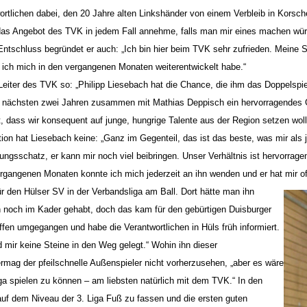
tlichen dabei, den 20 Jahre alten Linkshänder von einem Verbleib in Korsche
 das Angebot des TVK in jedem Fall annehme, falls man mir eines machen würde
 Entschluss begründet er auch: „Ich bin hier beim TVK sehr zufrieden. Meine S
 ich mich in den vergangenen Monaten weiterentwickelt habe.“
 Leiter des TVK so: „Philipp Liesebach hat die Chance, die ihm das Doppelspie
 den nächsten zwei Jahren zusammen mit Mathias Deppisch ein hervorragendes
t, dass wir konsequent auf junge, hungrige Talente aus der Region setzen woll
tion hat Liesebach keine: „Ganz im Gegenteil, das ist das beste, was mir als
ngsschatz, er kann mir noch viel beibringen. Unser Verhältnis ist hervorrage
ergangenen Monaten konnte ich mich jederzeit an ihn wenden und er hat mir oft
ür den Hülser SV in der Verbandsliga am Ball. Dort hätte man ihn
 noch im Kader gehabt, doch das kam für den gebürtigen Duisburger
 offen umgegangen und habe die Verantwortlichen in Hüls früh informiert.
nd mir keine Steine in den Weg gelegt.“ Wohin ihn dieser
ermag der pfeilschnelle Außenspieler nicht vorherzusehen, „aber es wäre
ga spielen zu können – am liebsten natürlich mit dem TVK.“ In den
uf dem Niveau der 3. Liga Fuß zu fassen und die ersten guten