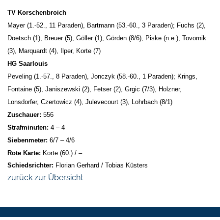
TV Korschenbroich
Mayer (1.-52., 11 Paraden), Bartmann (53.-60., 3 Paraden); Fuchs (2),
Doetsch (1), Breuer (5), Göller (1), Görden (8/6), Piske (n.e.), Tovornik
(3), Marquardt (4), Ilper, Korte (7)
HG Saarlouis
Peveling (1.-57., 8 Paraden), Jonczyk (58.-60., 1 Paraden); Krings,
Fontaine (5), Janiszewski (2), Fetser (2), Grgic (7/3), Holzner,
Lonsdorfer, Czertowicz (4), Julevecourt (3), Lohrbach (8/1)
Zuschauer:
556
Strafminuten:
4 – 4
Siebenmeter:
6/7 – 4/6
Rote Karte:
Korte (60.) / –
Schiedsrichter:
Florian Gerhard / Tobias Küsters
zurück zur Übersicht