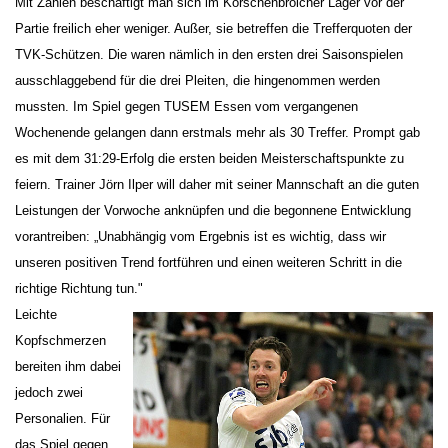
Mit Zahlen beschäftigt man sich im Korschenbroicher Lager vor der
Partie freilich eher weniger. Außer, sie betreffen die Trefferquoten der
TVK-Schützen. Die waren nämlich in den ersten drei Saisonspielen
ausschlaggebend für die drei Pleiten, die hingenommen werden
mussten. Im Spiel gegen TUSEM Essen vom vergangenen
Wochenende gelangen dann erstmals mehr als 30 Treffer. Prompt gab
es mit dem 31:29-Erfolg die ersten beiden Meisterschaftspunkte zu
feiern. Trainer Jörn Ilper will daher mit seiner Mannschaft an die guten
Leistungen der Vorwoche anknüpfen und die begonnene Entwicklung
vorantreiben: „Unabhängig vom Ergebnis ist es wichtig, dass wir
unseren positiven Trend fortführen und einen weiteren Schritt in die
richtige Richtung tun."
Leichte
Kopfschmerzen
bereiten ihm dabei
jedoch zwei
Personalien. Für
das Spiel gegen