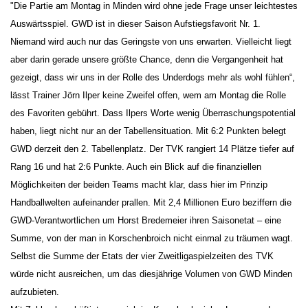
"Die Partie am Montag in Minden wird ohne jede Frage unser leichtestes
Auswärtsspiel. GWD ist in dieser Saison Aufstiegsfavorit Nr. 1.
Niemand wird auch nur das Geringste von uns erwarten. Vielleicht liegt
aber darin gerade unsere größte Chance, denn die Vergangenheit hat
gezeigt, dass wir uns in der Rolle des Underdogs mehr als wohl fühlen“,
lässt Trainer Jörn Ilper keine Zweifel offen, wem am Montag die Rolle
des Favoriten gebührt. Dass Ilpers Worte wenig Überraschungspotential
haben, liegt nicht nur an der Tabellensituation. Mit 6:2 Punkten belegt
GWD derzeit den 2. Tabellenplatz. Der TVK rangiert 14 Plätze tiefer auf
Rang 16 und hat 2:6 Punkte. Auch ein Blick auf die finanziellen
Möglichkeiten der beiden Teams macht klar, dass hier im Prinzip
Handballwelten aufeinander prallen. Mit 2,4 Millionen Euro beziffern die
GWD-Verantwortlichen um Horst Bredemeier ihren Saisonetat – eine
Summe, von der man in Korschenbroich nicht einmal zu träumen wagt.
Selbst die Summe der Etats der vier Zweitligaspielzeiten des TVK
würde nicht ausreichen, um das diesjährige Volumen von GWD Minden
aufzubieten.