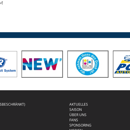
EM
GSBESCHRÄNKT)
AKTUELLES
SAISON
ÜBER UNS
FANS
SPONSORING