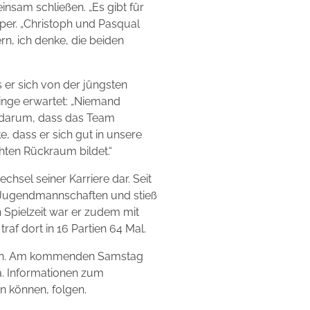
nsam schließen. „Es gibt für
lper. „Christoph und Pasqual
rn, ich denke, die beiden
s er sich von der jüngsten
inge erwartet: „Niemand
s darum, dass das Team
, dass er sich gut in unsere
hten Rückraum bildet.“
hsel seiner Karriere dar. Seit
e Jugendmannschaften und stieß
 Spielzeit war er zudem mit
af dort in 16 Partien 64 Mal.
ssen. Am kommenden Samstag
ga. Informationen zum
n können, folgen.