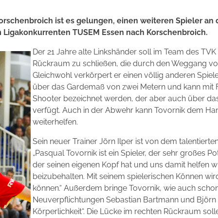
rschenbroich ist es gelungen, einen weiteren Spieler an 
m Ligakonkurrenten TUSEM Essen nach Korschenbroich.
Der 21 Jahre alte Linkshänder soll im Team des TVK 
Rückraum zu schließen, die durch den Weggang von
Gleichwohl verkörpert er einen völlig anderen Spiele
über das Gardemaß von zwei Metern und kann mit 
Shooter bezeichnet werden, der aber auch über das
verfügt. Auch in der Abwehr kann Tovornik dem Han
weiterhelfen.
Sein neuer Trainer Jörn Ilper ist von dem talentier
„Pasqual Tovornik ist ein Spieler, der sehr großes Pote
der seinen eigenen Kopf hat und uns damit helfen wi
beizubehalten. Mit seinem spielerischen Können wird
können.“ Außerdem bringe Tovornik, wie auch sch
Neuverpflichtungen Sebastian Bartmann und Björn
Körperlichkeit“. Die Lücke im rechten Rückraum solle