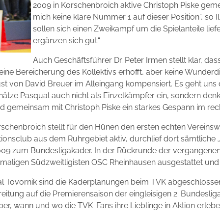
2009 in Korschenbroich aktive Christoph Piske gemei
mich keine klare Nummer 1 auf dieser Position“, so I
sollen sich einen Zweikampf um die Spielanteile liefe
ergänzen sich gut.“
Auch Geschäftsführer Dr. Peter Irmen stellt klar, das
ine Bereicherung des Kollektivs erhofft, aber keine Wunderd
ust von David Breuer im Alleingang kompensiert. Es geht un
ätze Pasqual auch nicht als Einzelkämpfer ein, sondern denke
nd gemeinsam mit Christoph Piske ein starkes Gespann im rec
henbroich stellt für den Hünen den ersten echten Vereinswec
itionsclub aus dem Ruhrgebiet aktiv, durchlief dort sämtlich
2009 zum Bundesligakader. In der Rückrunde der vergangenen
maligen Südzweitligisten OSC Rheinhausen ausgestattet und tr
qual Tovornik sind die Kaderplanungen beim TVK abgeschlo
reitung auf die Premierensaison der eingleisigen 2. Bundesli
er, wann und wo die TVK-Fans ihre Lieblinge in Aktion erlebe