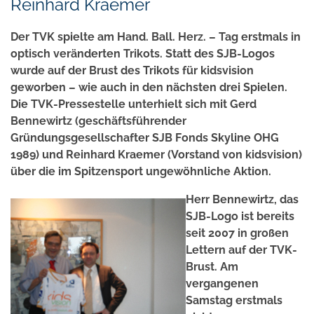
Reinhard Kraemer
Der TVK spielte am Hand. Ball. Herz. – Tag erstmals in
optisch veränderten Trikots. Statt des SJB-Logos
wurde auf der Brust des Trikots für kidsvision
geworben – wie auch in den nächsten drei Spielen.
Die TVK-Pressestelle unterhielt sich mit Gerd
Bennewirtz (geschäftsführender
Gründungsgesellschafter SJB Fonds Skyline OHG
1989) und Reinhard Kraemer (Vorstand von kidsvision)
über die im Spitzensport ungewöhnliche Aktion.
Herr Bennewirtz, das
SJB-Logo ist bereits
seit 2007 in großen
Lettern auf der TVK-
Brust. Am
vergangenen
Samstag erstmals