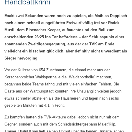
Handballkrimi
Exakt zwei Sekunden waren noch zu spielen, als Mathias Deppisch
nach einem schnell ausgeführten Freiwurf völlig frei vor Radek
Musil, dem Eisenacher Keeper, auftauchte und den Ball zum
entscheidenden 26:25 ins Tor beförderte – der Schlusspunkt einer
spannenden Zweitligabegegnung, aus der der TVK am Ende
vielleicht ein bisschen glücklich, aber definitiv nicht unverdient als
Sieger hervorging.
Vor der Kulisse von 654 Zuschauern, die einmal mehr aus der
Korschenbroicher Waldsporthalle die „Waldsporthölle“ machten,
begannen beide Teams fahrig und mit vielen einfachen Fehlern. Die
Gäste aus der Wartburgstadt konnten ihre Unzulänglichkeiten jedoch
etwas schneller abstellen
als die Hausherren und lagen nach
sechs
gespielten Minuten mit 4:1 in Front.
Zu kämpfen hatten die
TVK-Akteure dabei
jedoch nicht nur mit dem
Gegner, sondern auch mit dem Schiedsrichtergespann Maier/Kilp.
Trainer Khalid Khan ließ seinen Unmut über die beiden Unparteiischen