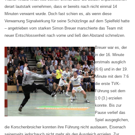
derart lautstark vernehmen, dass er bereits nach nicht einmal 14
Minuten verwarnt wurde. Doch fast schien es, als wenn diese
Verwarnung Signalwirkung für seine Schützlinge auf dem Spielfeld hatte
– angetrieben vom starken Simon Breuer marschierte das Team mit
neuer Entschlossenheit nach vorne und ließ den Abstand schmelzen.
Breuer war es, der
in der 16. Minute
erstmals ausglich
(6:6) und in der 19.
Minute mit dem 7:6
die erste TVK-
Führung seit
dem
1:0 (3.) erzielen
konnte. Bis zur
Pause verlief das
Spiel ausgeglichen,
die Korschenbroicher konnten
ihre Führung nicht ausbauen,
Eisenach
seinerseits jedoch
auch nicht mehr als den Ausgleich erzielen. Zur