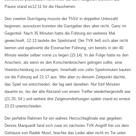
Pause stand es
12:11 für die Hausherren.
Den zweiten Durchgang musste der ThSV in
doppelter Unterzahl
beginnen, ausnutzen konnten
die Gastgeber dies aber nicht. Ganz im
Gegenteil: Nach 35 Minuten hatte die Führung ein weiteres Mal
gewechselt, 12:13 lautete der Spielstand. Der TVK ließ sich aber nicht
beirren und egalisierte die Eisenacher Führung, um bereits in der 40.
Minute wieder selber vorne zu liegen (15:14). In der Folge hatte es den
Anschein, als wenn es den Korschenbroichern gelingen sollte, eine
Vorentscheidung zu erzwingen: Innerhalb von zehn Spielminuten bauten
sie die Führung auf 21:17 aus. Wer aber zu diesem Zeitpunkt dachte,
das Spiel sei entschieden, der lag weit daneben. Nur fünf Minuten
dauerte es, bis der alte Abstand von einem Treffer wiederhergestellt war
(21:20, 54.) und weitere drei Zeigerumdrehungen später stand es erneut
23:23 unentschieden.
Der perfekte Rahmen für ein wahres Herzschlagfinale war gegeben.
Dennis Marquardt fand sich zwar im nächsten TVK-Angriff frei vor dem
Gehäuse von Radek Musil, brachte das Leder aber nicht im Tor unter.