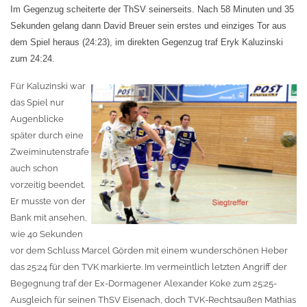
Im Gegenzug scheiterte der ThSV seinerseits. Nach 58 Minuten und 35
Sekunden gelang dann David Breuer sein erstes und einziges Tor aus
dem Spiel heraus (24:23), im direkten Gegenzug traf Eryk Kaluzinski
zum 24:24.
Für Kaluzinski war
das Spiel nur
Augenblicke
später durch eine
Zweiminutenstrafe
auch schon
vorzeitig beendet.
Er musste von der
Bank mit ansehen,
wie 40 Sekunden
vor dem Schluss Marcel Görden mit einem wunderschönen Heber
das 25:24 für den TVK markierte. Im vermeintlich letzten Angriff der
Begegnung traf der Ex-Dormagener Alexander Koke zum 25:25-
Ausgleich für seinen ThSV Eisenach, doch TVK-Rechtsaußen Mathias