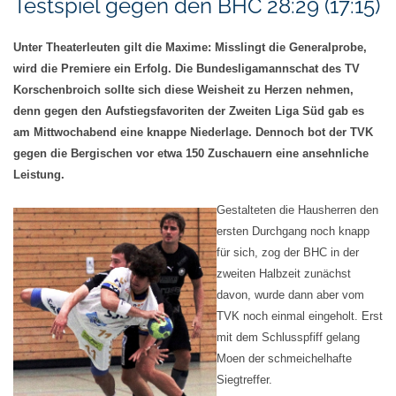
Testspiel gegen den BHC 28:29 (17:15)
Unter Theaterleuten gilt die Maxime: Misslingt die Generalprobe,
wird die Premiere ein Erfolg. Die Bundesligamannschat des TV
Korschenbroich sollte sich diese Weisheit zu Herzen nehmen,
denn gegen den Aufstiegsfavoriten der Zweiten Liga Süd gab es
am Mittwochabend eine knappe Niederlage. Dennoch bot der TVK
gegen die Bergischen vor etwa 150 Zuschauern eine ansehnliche
Leistung.
Gestalteten die Hausherren den
ersten Durchgang noch knapp
für sich, zog der BHC in der
zweiten Halbzeit zunächst
davon, wurde dann aber vom
TVK noch einmal eingeholt. Erst
mit dem Schlusspfiff gelang
Moen der schmeichelhafte
Siegtreffer.