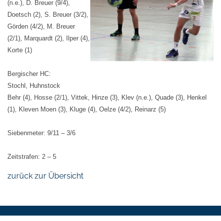
(n.e.), D. Breuer (9/4),
Doetsch (2), S. Breuer (3/2),
Görden (4/2), M. Breuer
(2/1), Marquardt (2), Ilper (4),
Korte (1)
Bergischer HC:
Stochl, Huhnstock
Behr (4), Hosse (2/1), Vittek, Hinze (3), Klev (n.e.), Quade (3), Henkel
(1), Kleven Moen (3), Kluge (4), Oelze (4/2), Reinarz (5)
Siebenmeter: 9/11 – 3/6
Zeitstrafen: 2 – 5
zurück zur Übersicht