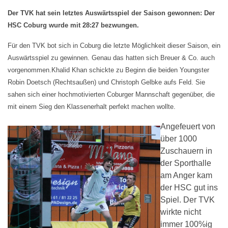
Der TVK hat sein letztes Auswärtsspiel der Saison gewonnen: Der
HSC Coburg wurde mit 28:27 bezwungen.
Für den TVK bot sich in Coburg die letzte Möglichkeit dieser Saison, ein
Auswärtsspiel zu gewinnen. Genau das hatten sich Breuer & Co. auch
vorgenommen.Khalid Khan schickte zu Beginn die beiden Youngster
Robin Doetsch (Rechtsaußen) und Christoph Gelbke aufs Feld. Sie
sahen sich einer hochmotivierten Coburger Mannschaft gegenüber, die
mit einem Sieg den Klassenerhalt perfekt machen wollte.
Angefeuert von
über 1000
Zuschauern in
der Sporthalle
am Anger kam
der HSC gut ins
Spiel. Der TVK
wirkte nicht
immer 100%ig