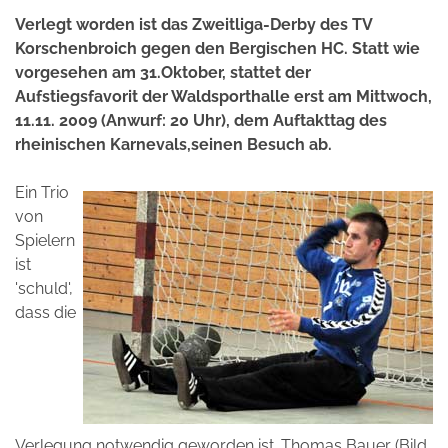
Verlegt worden ist das Zweitliga-Derby des TV
Korschenbroich gegen den Bergischen HC. Statt wie
vorgesehen am 31.Oktober, stattet der
Aufstiegsfavorit der Waldsporthalle erst am Mittwoch,
11.11. 2009 (Anwurf: 20 Uhr), dem Auftakttag des
rheinischen Karnevals,seinen Besuch ab.
Ein Trio
von
Spielern
ist
'schuld',
dass die
Verlegung notwendig geworden ist. Thomas Bauer (Bild