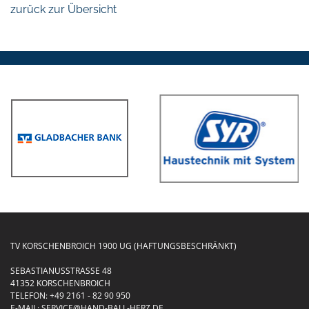
zurück zur Übersicht
TV KORSCHENBROICH 1900 UG (HAFTUNGSBESCHRÄNKT)
SEBASTIANUSSTRASSE 48
41352 KORSCHENBROICH
TELEFON:
+49 2161 - 82 90 950
E-MAIL:
SERVICE@HAND-BALL-HERZ.DE