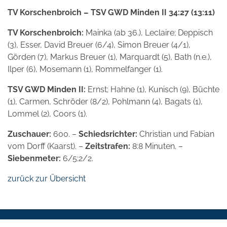
TV Korschenbroich – TSV GWD Minden II 34:27 (13:11)
TV Korschenbroich:
Mainka (ab 36.), Leclaire; Deppisch
(3), Esser, David Breuer (6/4), Simon Breuer (4/1),
Görden (7), Markus Breuer (1), Marquardt (5), Bath (n.e.),
Ilper (6), Mosemann (1), Rommelfanger (1).
TSV GWD Minden II:
Ernst; Hahne (1), Kunisch (9), Büchte
(1), Carmen, Schröder (8/2), Pohlmann (4), Bagats (1),
Lommel (2), Coors (1).
Zuschauer:
600. –
Schiedsrichter:
Christian und Fabian
vom Dorff (Kaarst). –
Zeitstrafen:
8:8 Minuten. –
Siebenmeter:
6/5:2/2.
zurück zur Übersicht