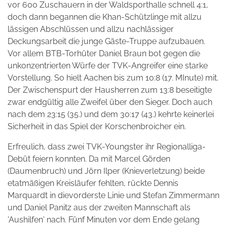
vor 600 Zuschauern in der Waldsporthalle schnell 4:1,
doch dann begannen die Khan-Schützlinge mit allzu
lässigen Abschlüssen und allzu nachlässiger
Deckungsarbeit die junge Gäste-Truppe aufzubauen.
Vor allem BTB-Torhüter Daniel Braun bot gegen die
unkonzentrierten Würfe der TVK-Angreifer eine starke
Vorstellung. So hielt Aachen bis zum 10:8 (17. MInute) mit.
Der Zwischenspurt der Hausherren zum 13:8 beseitigte
zwar endgültig alle Zweifel über den Sieger. Doch auch
nach dem 23:15 (35.) und dem 30:17 (43.) kehrte keinerlei
Sicherheit in das Spiel der Korschenbroicher ein.
Erfreulich, dass zwei TVK-Youngster ihr Regionalliga-
Debüt feiern konnten. Da mit Marcel Görden
(Daumenbruch) und Jörn Ilper (Knieverletzung) beide
etatmäßigen Kreisläufer fehlten, rückte Dennis
Marquardt in dievorderste Linie und Stefan Zimmermann
und Daniel Panitz aus der zweiten Mannschaft als
'Aushilfen' nach. Fünf Minuten vor dem Ende gelang