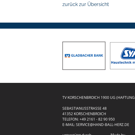
zurück zur Übersicht
TV KORSCHENBROICH 1900 UG (HAFTUN
SEBASTIANUSSTRASSE 48
41352 KORSCHENBROICH
TELEFON:
+49 2161 - 82 90 950
E-MAIL:
SERVICE@HAND-BALL-HERZ.DE
unterstützt durch
Made by