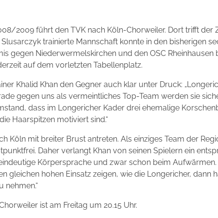
008/2009 führt den TVK nach Köln-Chorweiler. Dort trifft der 
 Slusarczyk trainierte Mannschaft konnte in den bisherigen s
is gegen Niederwermelskirchen und den OSC Rheinhausen br
erzeit auf dem vorletzten Tabellenplatz.
ner Khalid Khan den Gegner auch klar unter Druck: „Longeric
ade gegen uns als vermeintliches Top-Team werden sie siche
mstand, dass im Longericher Kader drei ehemalige Korschenbr
die Haarspitzen motiviert sind.“
h Köln mit breiter Brust antreten. Als einziges Team der Regi
punktfrei. Daher verlangt Khan von seinen Spielern ein entsp
eindeutige Körpersprache und zwar schon beim Aufwärmen. W
n gleichen hohen Einsatz zeigen, wie die Longericher, dann 
u nehmen.“
 Chorweiler ist am Freitag um 20.15 Uhr.